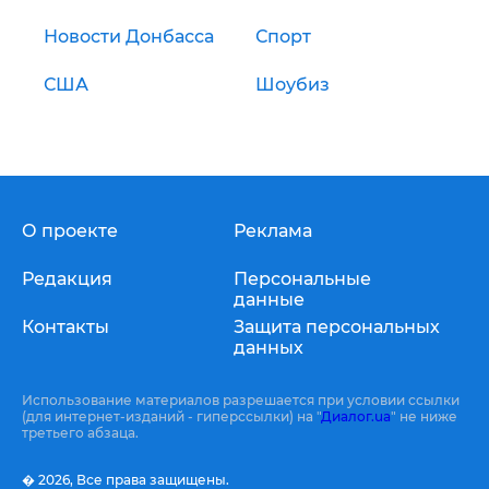
Новости Донбасса
Спорт
США
Шоубиз
О проекте
Реклама
Редакция
Персональные
данные
Контакты
Защита персональных
данных
Использование материалов разрешается при условии ссылки
(для интернет-изданий - гиперссылки) на "
Диалог.ua
" не ниже
третьего абзаца.
� 2026,
Все права защищены.