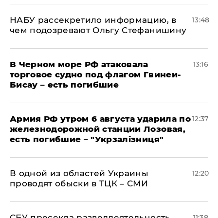
НАБУ рассекретило информацию, в
13:48
чем подозревают Ольгу Стефанишину
В Черном море РФ атаковала
13:16
торговое судно под флагом Гвинеи-
Бисау – есть погибшие
Армия РФ утром 6 августа ударила по
12:37
железнодорожной станции Лозовая,
есть погибшие – "Укрзалізниця"
В одной из областей Украины
12:20
проводят обыски в ТЦК – СМИ
СБУ пресекла разведдеятельность
11:38