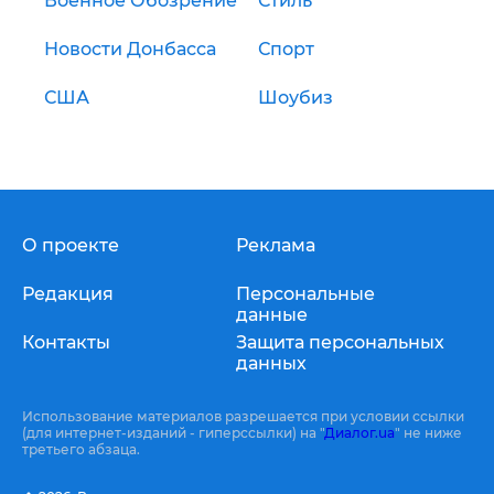
Военное Обозрение
Стиль
Новости Донбасса
Спорт
США
Шоубиз
О проекте
Реклама
Редакция
Персональные
данные
Контакты
Защита персональных
данных
Использование материалов разрешается при условии ссылки
(для интернет-изданий - гиперссылки) на "
Диалог.ua
" не ниже
третьего абзаца.