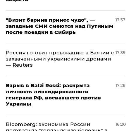
"Визит барина принес чудо", —
17:37
западные СМИ смеются над Путиным
после поездки в Сибирь
​Россия готовит провокацию в Балтии с
17:35
захваченными украинскими дронами
— Reuters
​Взрыв в Balzi Rossi: раскрыта
17:28
личность ликвидированного
генерала РФ, воевавшего против
Украины
Bloomberg: экономика России
16:20
подхватила "голландскую болезнь" в