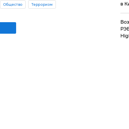
в К
Общество
Терроризм
Воз
РЭБ
Hig