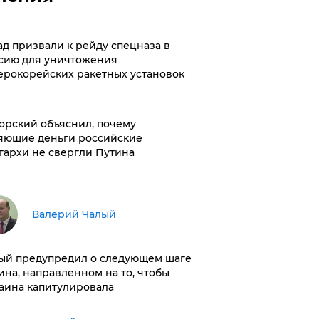
ад призвали к рейду спецназа в
сию для уничтожения
ерокорейских ракетных установок
орский объяснил, почему
яющие деньги российские
гархи не свергли Путина
Валерий Чалый
ый предупредил о следующем шаге
ина, направленном на то, чтобы
аина капитулировала