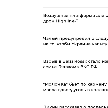
Воздушная платформа для с
дрон Highline-T
Чалый предупредил о след
на то, чтобы Украина капит
Взрыв в Balzi Rossi: стало 
семье Главкома ВКС РФ
​"МоЛоЧКа" бьет по карману 
масла вдвое, уголь в коллап
Дикий рассказал о последн