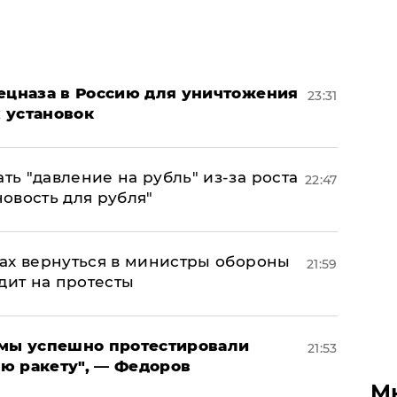
пецназа в Россию для уничтожения
23:31
 установок
ь "давление на рубль" из-за роста
22:47
новость для рубля"
ах вернуться в министры обороны
21:59
дит на протесты
я мы успешно протестировали
21:53
ю ракету", — Федоров
М