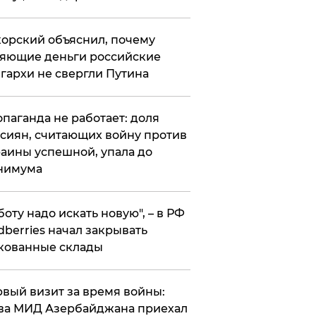
орский объяснил, почему
яющие деньги российские
гархи не свергли Путина
опаганда не работает: доля
сиян, считающих войну против
аины успешной, упала до
нимума
боту надо искать новую", – в РФ
dberries начал закрывать
кованные склады
вый визит за время войны:
ва МИД Азербайджана приехал