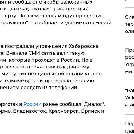
нят и сообщают о якобы заложенных
ых центрах, школах, транспортных
опорту. По всем звонкам идут проверки.
Сик
бнаружено",— сообщает издание со ссылкой
тер
оли
е пострадали учреждения Хабаровска,
​Пр
ва. Вначале СМИ связывали такую
рос
и, которые проходят в России. Но в
Укр
гли свою причастность к данному
ми
ами – у них нет данных об организаторах
нительные органы проверяют версию
нением средств IP-телефонии.
"Ра
Wil
ористах в
России
ранее сообщал "Диалог".
ата
ермь, Владивосток, Красноярск, Брянск и
Пер
гла