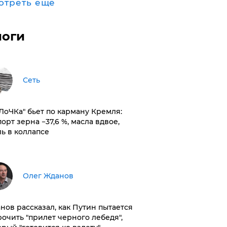
отреть ещё
логи
Сеть
оЛоЧКа" бьет по карману Кремля:
орт зерна −37,6 %, масла вдвое,
ль в коллапсе
Олег Жданов
нов рассказал, как Путин пытается
рочить "прилет черного лебедя",