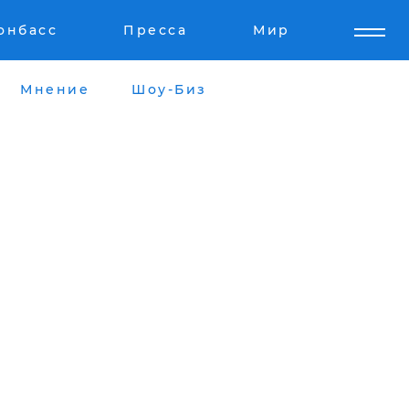
онбасс
Пресса
Мир
Мнение
Шоу-Биз