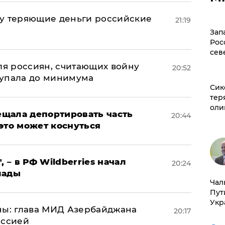
му теряющие деньги российские
21:19
а
Зап
Рос
сев
оля россиян, считающих войну
20:52
 упала до минимума
Сик
тер
оли
щала депортировать часть
20:44
это может коснуться
, – в РФ Wildberries начал
20:24
лады
Чал
Пут
Укр
ны: глава МИД Азербайджана
20:17
иссией