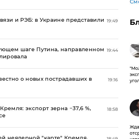
См
вязи и РЭБ: в Украине представили
Б
19:49
ующем шаге Путина, направленном
19:44
улировала
​"М
эксп
известно о новых пострадавших в
19:16
уго
Кремля: экспорт зерна −37,6 %,
18:58
се
Жда
отс
ей неядерной "карте" Кремля,
18:49