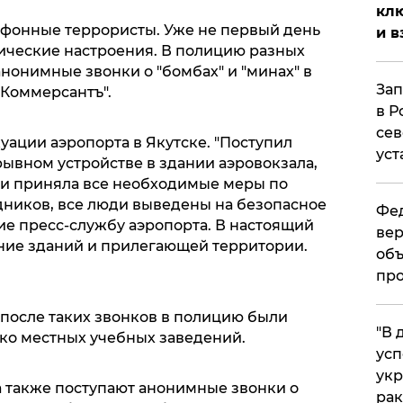
клю
фонные террористы. Уже не первый день
и в
ические настроения. В полицию разных
нонимные звонки о "бомбах" и "минах" в
Зап
"Коммерсантъ".
в Р
сев
куации аэропорта в Якутске. "Поступил
уст
рывном устройстве в здании аэровокзала,
ти приняла все необходимые меры по
дников, все люди выведены на безопасное
Фед
ие пресс-службу аэропорта. В настоящий
вер
ние зданий и прилегающей территории.
объ
про
после таких звонков в полицию были
​"В
ко местных учебных заведений.
усп
укр
 также поступают анонимные звонки о
рак