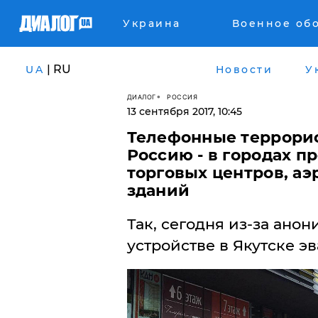
Украина
Военное об
| RU
UA
Новости
У
ДИАЛОГ
РОССИЯ
13 сентября 2017, 10:45
Телефонные террорис
Россию - в городах п
торговых центров, а
зданий
Так, сегодня из-за ано
устройстве в Якутске э