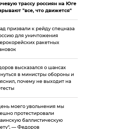
чевую трассу россиян на Юге
зрывают "все, что движется"
ад призвали к рейду спецназа
оссию для уничтожения
ерокорейских ракетных
ановок
оров высказался о шансах
нуться в министры обороны и
яснил, почему не выходит на
тесты
 день моего увольнения мы
ешно протестировали
аинскую баллистическую
ету", — Федоров