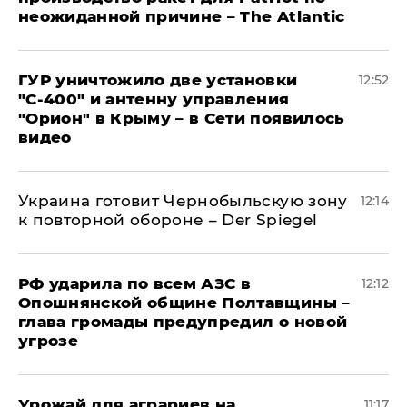
неожиданной причине – The Atlantic
ГУР уничтожило две установки
12:52
"С‑400" и антенну управления
"Орион" в Крыму – в Сети появилось
видео
Украина готовит Чернобыльскую зону
12:14
к повторной обороне – Der Spiegel
РФ ударила по всем АЗС в
12:12
Опошнянской общине Полтавщины –
глава громады предупредил о новой
угрозе
Урожай для аграриев на
11:17