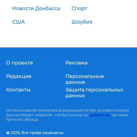
Новости Донбасса
Спорт
США
Шоубиз
О проекте
Реклама
Редакция
Персональные
данные
Контакты
Защита персональных
данных
Использование материалов разрешается при условии ссылки
(для интернет-изданий - гиперссылки) на "
Диалог.ua
" не ниже
третьего абзаца.
� 2026,
Все права защищены.