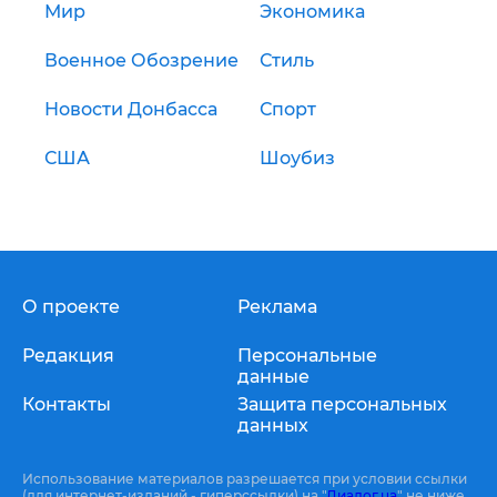
Мир
Экономика
Военное Обозрение
Стиль
Новости Донбасса
Спорт
США
Шоубиз
О проекте
Реклама
Редакция
Персональные
данные
Контакты
Защита персональных
данных
Использование материалов разрешается при условии ссылки
(для интернет-изданий - гиперссылки) на "
Диалог.ua
" не ниже