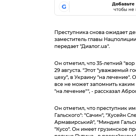
Добавьте 
G
чтобы не 
Преступника снова ожидает де
заместитель главы Нацполиции
передает "Диалог.ua".
Он отметил, что 35-летний "вор
29 августа. "Этот "уважаемый го
цеху", в Украину "на лечение". 
все не может запомнить каким 
"на лечение"", - рассказал Абро
Он отметил, что преступник им
Гальского": "Сачин", "Хусейн Сл
Армавирський", "Миндия Гальск
"Кусо". Он имеет грузинское п