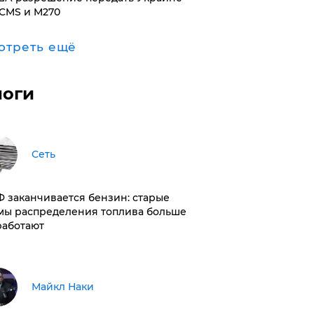
CMS и M270
отреть ещё
логи
Сеть
РФ заканчивается бензин: старые
мы распределения топлива больше
работают
Майкл Наки