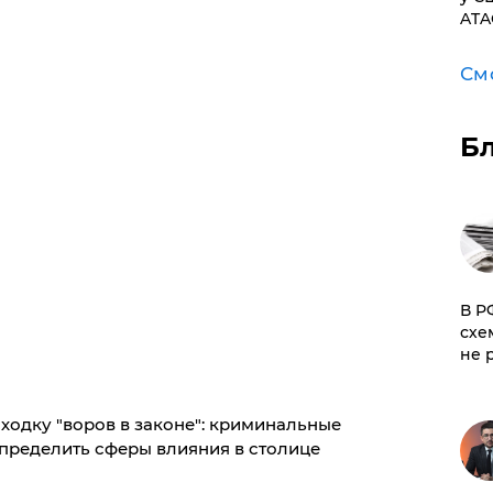
ATA
См
Б
​В 
схе
не 
ходку "воров в законе": криминальные
спределить сферы влияния в столице