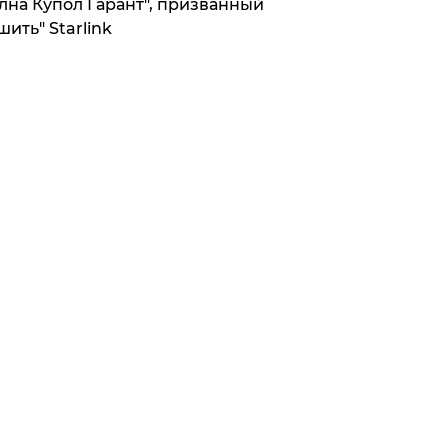
лна Купол Гарант", призванный
шить" Starlink