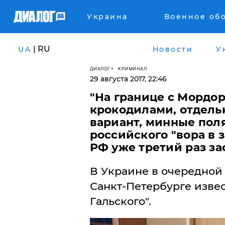
Украина
Военное об
| RU
UA
Новости
У
ДИАЛОГ
КРИМИНАЛ
29 августа 2017, 22:46
​"На границе с Мордор
крокодилами, отдельн
вариант, минные поля
российского "вора в 
РФ уже третий раз за
В Украине в очередной 
Санкт-Петербурге извест
Гальского".