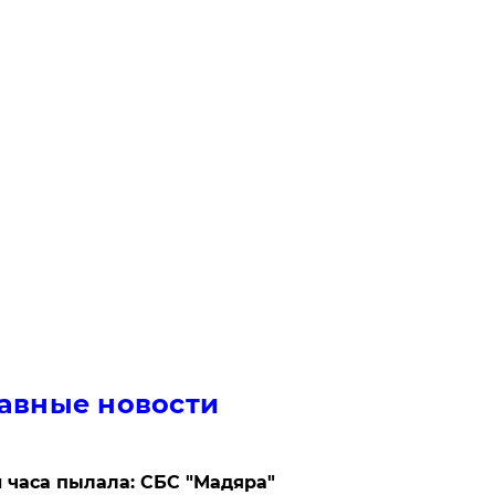
авные новости
 часа пылала: СБС "Мадяра"