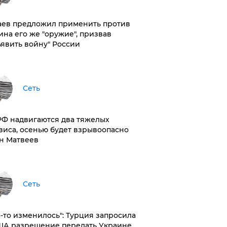
аев предложил применить против
ина его же "оружие", призвав
ъявить войну" России
Сеть
РФ надвигаются два тяжелых
зиса, осенью будет взрывоопасно
н Матвеев
Сеть
то-то изменилось": Турция запросила
ША разрешение передать Украине