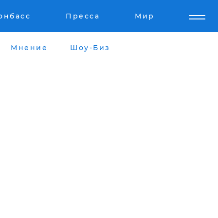
онбасс
Пресса
Мир
Мнение
Шоу-Биз