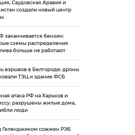
ция, Саудовская Аравия и
истан создали новый центр
лы
РФ заканчивается бензин:
рые схемы распределения
лива больше не работают
чь взрывов в Белгороде: дроны
ковали ТЭЦ и здание ФСБ
чная атака РФ на Харьков и
ссу: разрушены жилые дома,
ибли люди
д Геленджиком сожжен РЭБ