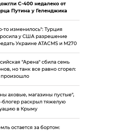
ожгли С-400 недалеко от
рца Путина у Геленджика
то-то изменилось": Турция
росила у США разрешение
едать Украине ATACMS и M270
ссийская "Арена" сбила семь
нов, но танк все равно сгорел:
 произошло
ены аховые, магазины пустые",
-блогер раскрыл тяжелую
уацию в Крыму
емль остается за бортом: