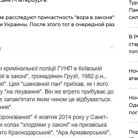
Санкт-Петербурге.
Тур
Пак
 расследуют причастность "вора в законе"
си
 Украины. После этого тот в очередной раз
​В 
ста
топ
​Но
ата
​Но
Оде
пог
По