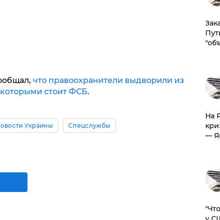
Зак
Пут
"об
сообщал,
что правоохранители выдворили из
а которыми стоит ФСБ
.
На 
кри
овости Украины
Спецслужбы
— Я
​"Ч
у С