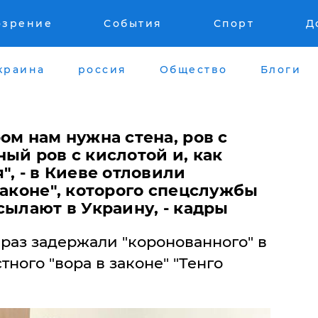
озрение
События
Спорт
Д
краина
россия
Общество
Блоги
ом нам нужна стена, ров с
ый ров с кислотой и, как
", - в Киеве отловили
законе", которого спецслужбы
сылают в Украину, - кадры
раз задержали "коронованного" в
ного "вора в законе" "Тенго