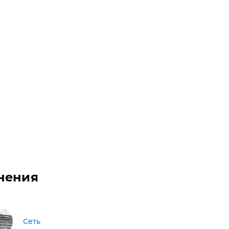
нения
Сеть