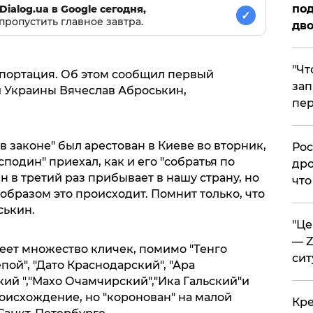
под
Dialog.ua в Google сегодня,
✓
пропустить главное завтра.
дво
​"Ч
портация. Об этом сообщил первый
зап
 Украины Вячеслав Аброськин,
пер
 в законе" был арестован в Киеве во вторник,
​Ро
сподин" приехал, как и его "собратья по
дро
Он в третий раз прибывает в нашу страну, но
что
образом это происходит. Помнит только, что
ськин.
​"Ц
— Z
еет множество кличек, помимо "Тенго
сит
епой", "Дато Краснодарский", "Ара
ий ","Махо Очамчирский","Ика Гальский"и
роисхождение, но "коронован" на малой
​Кр