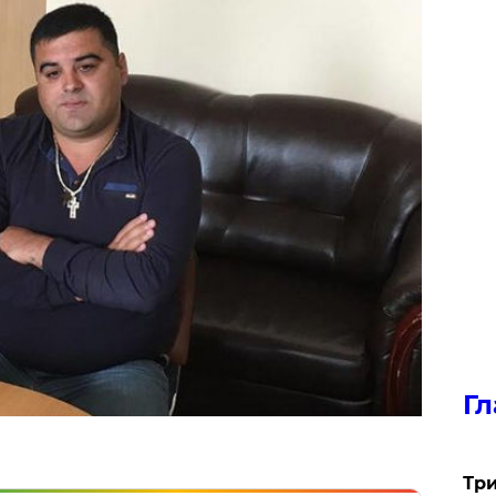
Гл
Три