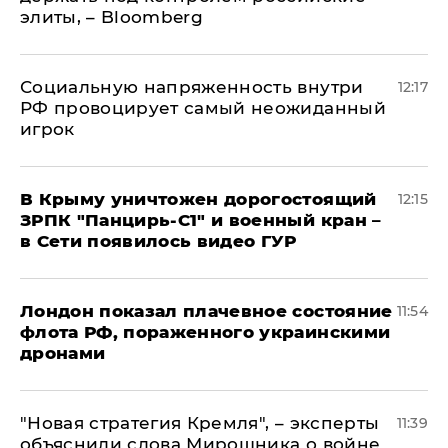
элиты, – Bloomberg
Социальную напряженность внутри
12:17
РФ провоцирует самый неожиданный
игрок
В Крыму уничтожен дорогостоящий
12:15
ЗРПК "Панцирь-С1" и военный кран –
в Сети появилось видео ГУР
Лондон показал плачевное состояние
11:54
флота РФ, пораженного украинскими
дронами
"Новая стратегия Кремля", – эксперты
11:39
объяснили слова Мирошника о войне