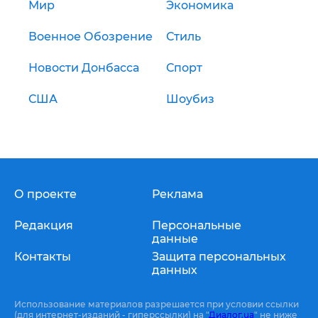
Мир
Экономика
Военное Обозрение
Стиль
Новости Донбасса
Спорт
США
Шоубиз
О проекте
Реклама
Редакция
Персональные
данные
Контакты
Защита персональных
данных
Использование материалов разрешается при условии ссылки
(для интернет-изданий - гиперссылки) на "
Диалог.ua
" не ниже