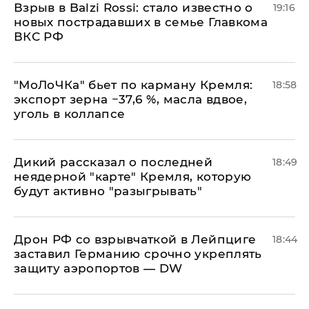
Взрыв в Balzi Rossi: стало известно о
19:16
новых пострадавших в семье Главкома
ВКС РФ
​"МоЛоЧКа" бьет по карману Кремля:
18:58
экспорт зерна −37,6 %, масла вдвое,
уголь в коллапсе
Дикий рассказал о последней
18:49
неядерной "карте" Кремля, которую
будут активно "разыгрывать"
​Дрон РФ со взрывчаткой в Лейпциге
18:44
заставил Германию срочно укреплять
защиту аэропортов — DW