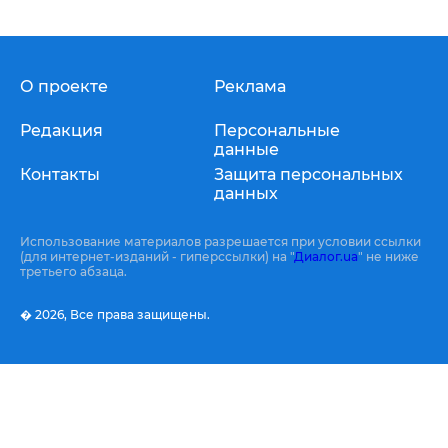
О проекте
Реклама
Редакция
Персональные
данные
Контакты
Защита персональных
данных
Использование материалов разрешается при условии ссылки
(для интернет-изданий - гиперссылки) на "
Диалог.ua
" не ниже
третьего абзаца.
� 2026,
Все права защищены.