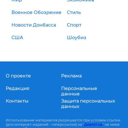
Военное Обозрение
Стиль
Новости Донбасса
Спорт
США
Шоубиз
О проекте
Реклама
Редакция
Персональные
данные
Контакты
Защита персональных
данных
Использование материалов разрешается при условии ссылки
(для интернет-изданий - гиперссылки) на "
Диалог.ua
" не ниже