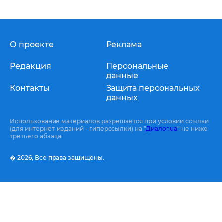
О проекте
Реклама
Редакция
Персональные
данные
Контакты
Защита персональных
данных
Использование материалов разрешается при условии ссылки
(для интернет-изданий - гиперссылки) на "
Диалог.ua
" не ниже
третьего абзаца.
� 2026,
Все права защищены.