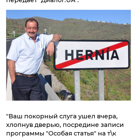
передает "Диалог.UA".
"Ваш покорный слуга ушел вчера,
хлопнув дверью, посредине записи
программы "Особая статья" на т\к