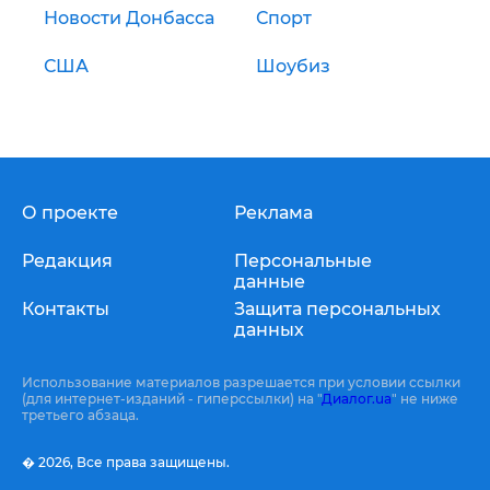
Новости Донбасса
Спорт
США
Шоубиз
О проекте
Реклама
Редакция
Персональные
данные
Контакты
Защита персональных
данных
Использование материалов разрешается при условии ссылки
(для интернет-изданий - гиперссылки) на "
Диалог.ua
" не ниже
третьего абзаца.
� 2026,
Все права защищены.