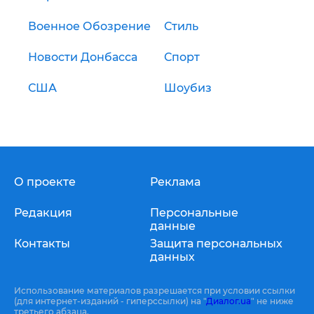
Военное Обозрение
Стиль
Новости Донбасса
Спорт
США
Шоубиз
О проекте
Реклама
Редакция
Персональные
данные
Контакты
Защита персональных
данных
Использование материалов разрешается при условии ссылки
(для интернет-изданий - гиперссылки) на "
Диалог.ua
" не ниже
третьего абзаца.