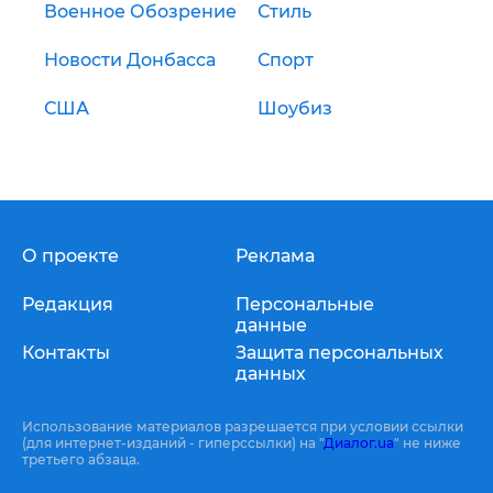
Военное Обозрение
Стиль
Новости Донбасса
Спорт
США
Шоубиз
О проекте
Реклама
Редакция
Персональные
данные
Контакты
Защита персональных
данных
Использование материалов разрешается при условии ссылки
(для интернет-изданий - гиперссылки) на "
Диалог.ua
" не ниже
третьего абзаца.