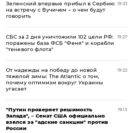
Зеленский впервые прибыл в Сербию
19:33
на встречу с Вучичем – о чем будут
говорить
СБС за 2 дня уничтожили 102 цели РФ:
19:27
поражены база ФСБ "Феня" и корабли
"теневого флота"
От надежды на победу до новой
19:22
тяжелой зимы: The Atlantic о том,
почему оптимизм вокруг Украины
угасает
"Путин проверяет решимость
19:13
Запада", – Сенат США официально
взялся за "адские санкции" против
России