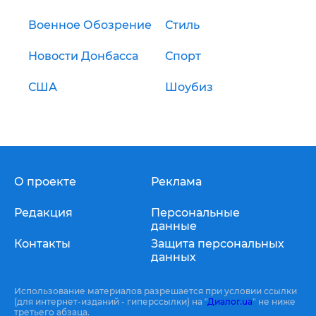
Военное Обозрение
Стиль
Новости Донбасса
Спорт
США
Шоубиз
О проекте
Реклама
Редакция
Персональные
данные
Контакты
Защита персональных
данных
Использование материалов разрешается при условии ссылки
(для интернет-изданий - гиперссылки) на "
Диалог.ua
" не ниже
третьего абзаца.