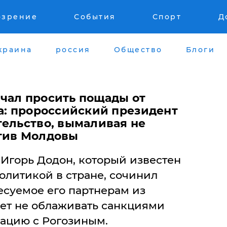
озрение
События
Спорт
Д
краина
россия
Общество
Блоги
чал просить пощады от
на: пророссийский президент
тельство, вымаливая не
тив Молдовы
Игорь Додон, который известен
олитикой в стране, сочинил
есуемое его партнерам из
лет не облаживать санкциями
уацию с Рогозиным.