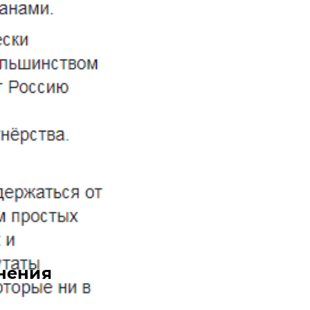
нения