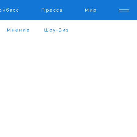
онбасс
Пресса
Мир
Мнение
Шоу-Биз