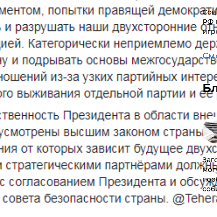
Соц
РФ 
игр
См
Б
Заг
мог
поо
соб