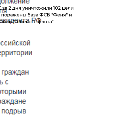
 за 2 дня уничтожили 102 цели
 поражены база ФСБ "Феня" и
абли "теневого флота"