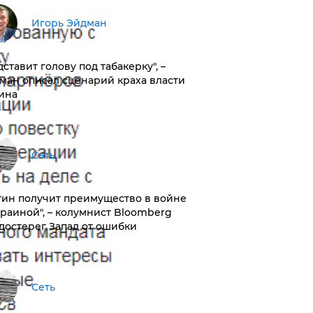
Игорь Эйдман
дставит голову под табакерку", –
ман описал сценарий краха власти
ина
Сеть
тин получит преимущество в войне
краиной", – колумнист Bloomberg
достерег Запад от ошибки
Сеть