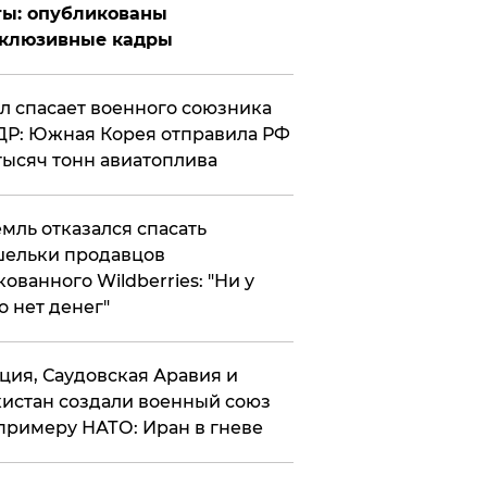
ты: опубликованы
склюзивные кадры
ул спасает военного союзника
Р: Южная Корея отправила РФ
тысяч тонн авиатоплива
мль отказался спасать
ельки продавцов
кованного Wildberries: "Ни у
о нет денег"
ция, Саудовская Аравия и
истан создали военный союз
примеру НАТО: Иран в гневе