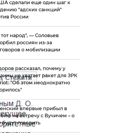
ША сделали еще один шаг к
дению "адских санкций"
тив России
е тот народ", — Соловьев
орбил россиян из-за
говоров о мобилизации
оров рассказал, почему у
аины не хватает ракет для ЗРК
riot: "Об этом неоднократно
орилось"
енский впервые прибыл в
бию на встречу с Вучичем – о
 будут говорить