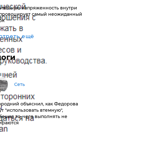
иальную напряженность внутри
провоцирует самый неожиданный
ок
отреть ещё
логи
Сеть
ородний объяснил, как Федорова
ут "использовать втемную",
бещав то, чего выполнять не
ираются