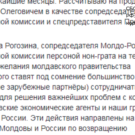
СБС
РФ:
кор