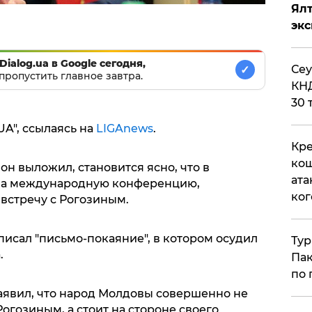
Ял
эк
Dialog.ua в Google сегодня,
​Се
✓
пропустить главное завтра.
КНД
30 
A", ссылаясь на
LIGAnews
.
Кре
кош
он выложил, становится ясно, что в
ата
 на международную конференцию,
ког
встречу с Рогозиным.
писал "письмо-покаяние", в котором осудил
Тур
.
Пак
по 
аявил, что народ Молдовы совершенно не
огозиным, а стоит на стороне своего