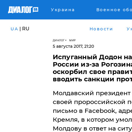
Украина
Военное об
| RU
UA
Новости
У
ДИАЛОГ
МИР
5 августа 2017, 21:20
Испуганный Додон на
России из-за Рогози
оскорбил свое прави
вводить санкции про
Молдавский президент 
своей пророссийской п
письмо в Facebook, адр
Кремля, в котором умо
Молдову в ответ на сит