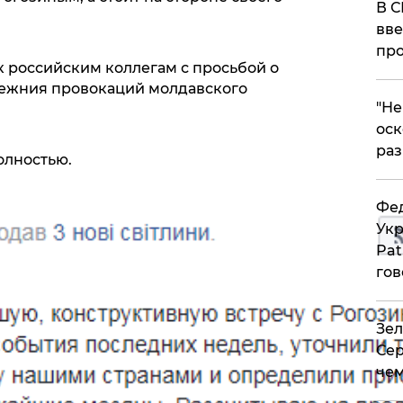
В С
вве
про
к российским коллегам с просьбой о
бежния провокаций молдавского
​"Н
оск
раз
олностью.
Фед
Укр
Pat
гов
Зел
Сер
чем