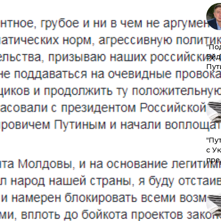
​"По
Эйд
Пут
"Пу
с У
пре