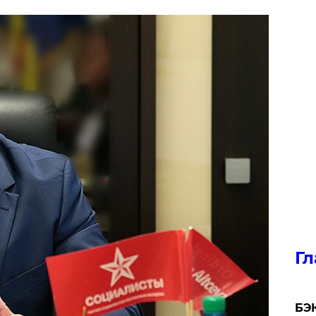
Гл
​БЭ