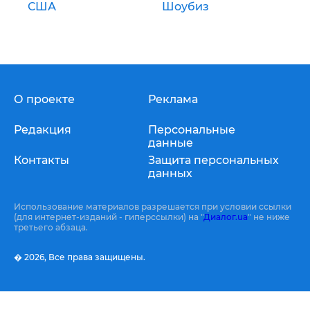
США
Шоубиз
О проекте
Реклама
Редакция
Персональные
данные
Контакты
Защита персональных
данных
Использование материалов разрешается при условии ссылки
(для интернет-изданий - гиперссылки) на "
Диалог.ua
" не ниже
третьего абзаца.
� 2026,
Все права защищены.