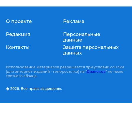
О проекте
Реклама
Редакция
Персональные
данные
Контакты
Защита персональных
данных
Использование материалов разрешается при условии ссылки
(для интернет-изданий - гиперссылки) на "
Диалог.ua
" не ниже
третьего абзаца.
� 2026,
Все права защищены.