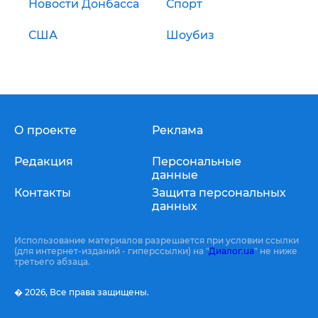
Новости Донбасса
Спорт
США
Шоубиз
О проекте
Реклама
Редакция
Персональные
данные
Контакты
Защита персональных
данных
Использование материалов разрешается при условии ссылки
(для интернет-изданий - гиперссылки) на "
Диалог.ua
" не ниже
третьего абзаца.
� 2026,
Все права защищены.