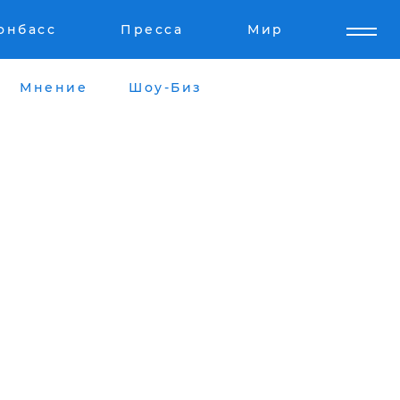
онбасс
Пресса
Мир
Мнение
Шоу-Биз