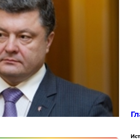
Гл
Ист