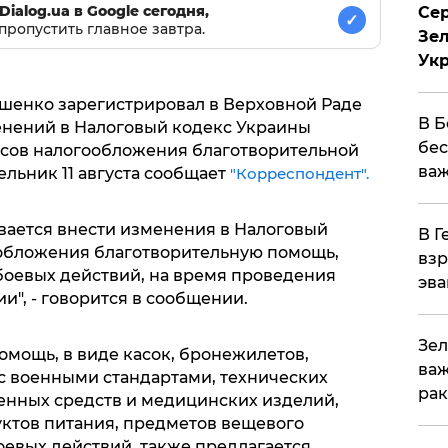
Dialog.ua в Google сегодня,
Сер
✓
пропустить главное завтра.
Зел
Ук
шенко зарегистрировал в Верховной Раде
В Б
енений в Налоговый кодекс Украины
бес
осов налогообложения благотворительной
важ
ельник 11 августа сообщает
"Корреспондент".
вается внести изменения в Налоговый
В Г
ообложения благотворительную помощь,
взр
оевых действий, на время проведения
эва
", - говорится в сообщении.
Зел
омощь, в виде касок, бронежилетов,
важ
 с военными стандартами, технических
рак
енных средств и медицинских изделий,
уктов питания, предметов вещевого
оевых действий, также предлагается