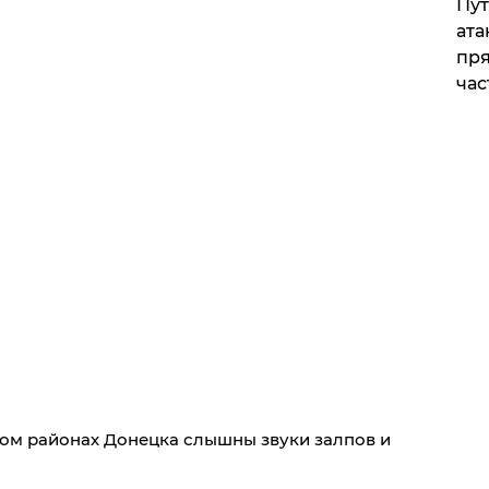
Пут
ата
пря
час
ском районах Донецка слышны звуки залпов и