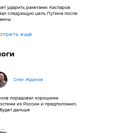
ет ударить ракетами: Каспаров
вал следующую цель Путина после
аины
отреть ещё
логи
Олег Жданов
нов порадовал хорошими
остями из России и предположил,
 будет дальше