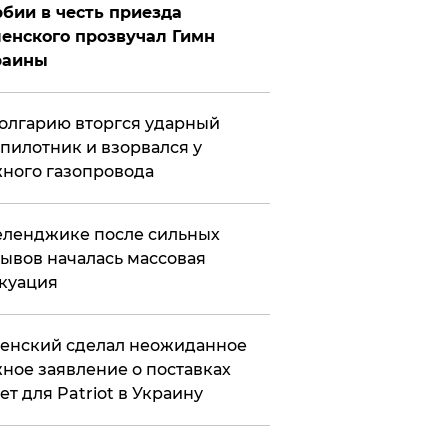
бии в честь приезда
енского прозвучал Гимн
раины
олгарию вторгся ударный
пилотник и взорвался у
ного газопровода
еленджике после сильных
ывов началась массовая
куация
енский сделал неожиданное
ное заявление о поставках
ет для Patriot в Украину