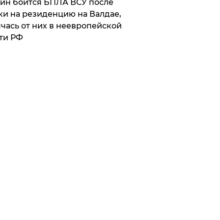
ин боится БПЛА ВСУ после
ки на резиденцию на Валдае,
чась от них в неевропейской
ти РФ