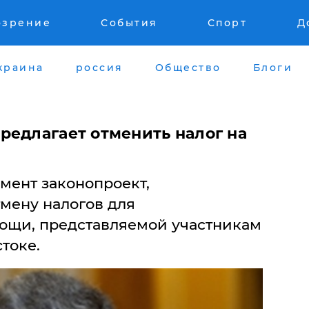
озрение
События
Спорт
Д
краина
россия
Общество
Блоги
редлагает отменить налог на
мент законопроект,
мену налогов для
ощи, представляемой участникам
токе.