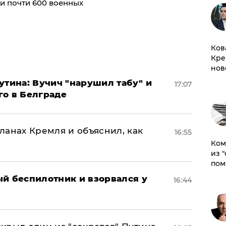
и почти 600 военных
Ков
Кре
нов
утина: Вучич "нарушил табу" и
17:07
го в Белграде
ланах Кремля и объяснил, как
16:55
Ком
из 
пом
ый беспилотник и взорвался у
16:44