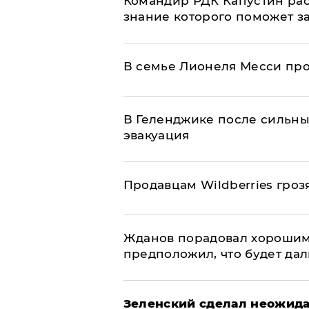
Командир РДК Капустин рас
знание которого поможет з
В семье Лионеля Месси пр
В Геленджике после сильны
эвакуация
Продавцам Wildberries гроз
Жданов порадовал хорошим
предположил, что будет да
Зеленский сделал неожида