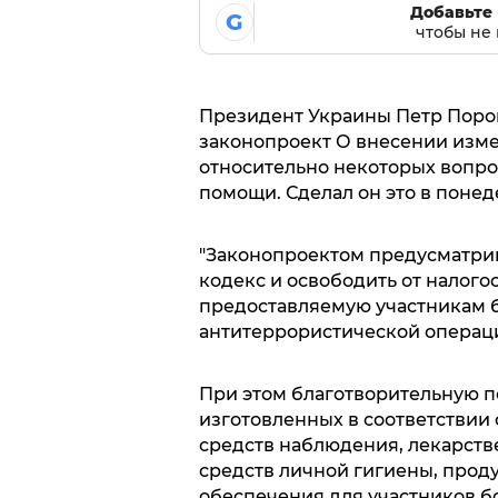
Добавьте 
G
чтобы не 
Президент Украины Петр Поро
законопроект О внесении изм
относительно некоторых вопр
помощи. Сделал он это в понед
"Законопроектом предусматри
кодекс и освободить от налог
предоставляемую участникам б
антитеррористической операции
При этом благотворительную п
изготовленных в соответствии
средств наблюдения, лекарств
средств личной гигиены, прод
обеспечения для участников б