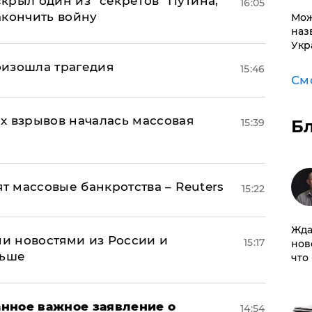
крыл один из "секретов" Путина,
16:05
акончить войну
Мож
наз
Укр
оизошла трагедия
15:46
См
х взрывов началась массовая
Б
15:39
ят массовые банкротства – Reuters
15:22
Жда
и новостями из России и
15:17
нов
льше
что
нное важное заявление о
14:54