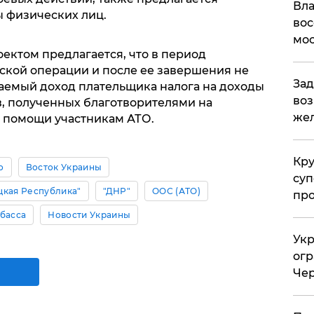
Вла
ы физических лиц.
вос
мос
ектом предлагается, что в период
кой операции и после ее завершения не
Зад
аемый доход плательщика налога на доходы
воз
, полученных благотворителями на
жел
я помощи участникам АТО.
Кр
о
Восток Украины
суп
цкая Республика"
"ДНР"
ООС (АТО)
про
басса
Новости Украины
Укр
огр
Чер