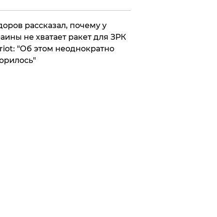
оров рассказал, почему у
аины не хватает ракет для ЗРК
riot: "Об этом неоднократно
орилось"