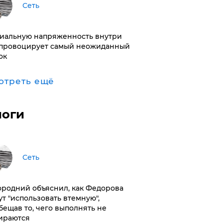
Сеть
иальную напряженность внутри
провоцирует самый неожиданный
ок
отреть ещё
логи
Сеть
ородний объяснил, как Федорова
ут "использовать втемную",
бещав то, чего выполнять не
ираются