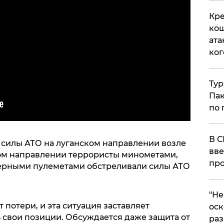
Кре
кош
ата
ког
Тур
Пак
по 
В С
силы АТО на луганском направлении возле
вве
ом направлении террористы минометами,
про
ерными пулеметами обстреливали силы АТО
​"Н
 потери, и эта ситуация заставляет
оск
 свои позиции. Обсуждается даже защита от
раз