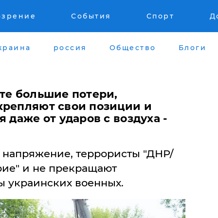
озрение
События
Спорт
Д
краина
россия
Общество
Блоги
те большие потери,
крепляют свои позиции и
 даже от ударов с воздуха -
я напряжение, террористы "ДНР/
ие" и не прекращают
 украинских военных.