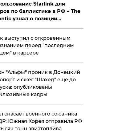
ользование Starlink для
ров по баллистике в РФ – The
antic узнал о позиции
знесмена
к выступил с откровенным
знанием перед "последним
цем" в карьере
н "Альфы" проник в Донецкий
опорт и сжег "Шахед" еще до
уска: опубликованы
склюзивные кадры
ул спасает военного союзника
Р: Южная Корея отправила РФ
тысяч тонн авиатоплива