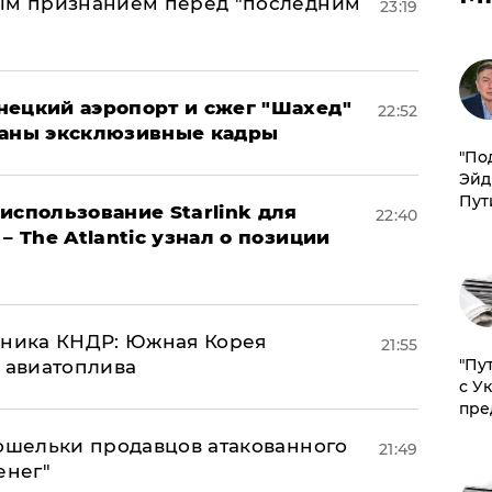
ным признанием перед "последним
23:19
нецкий аэропорт и сжег "Шахед"
22:52
ваны эксклюзивные кадры
​"По
Эйд
Пут
использование Starlink для
22:40
– The Atlantic узнал о позиции
юзника КНДР: Южная Корея
21:55
"Пу
н авиатоплива
с У
пре
кошельки продавцов атакованного
21:49
енег"