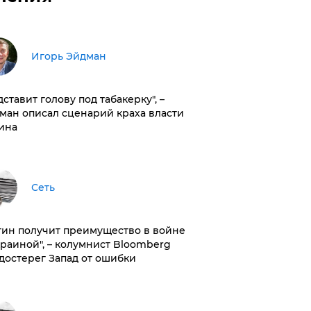
Игорь Эйдман
дставит голову под табакерку", –
ман описал сценарий краха власти
ина
Сеть
тин получит преимущество в войне
краиной", – колумнист Bloomberg
достерег Запад от ошибки