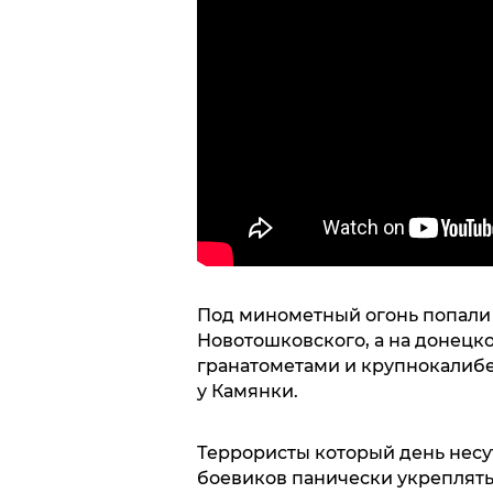
Под минометный огонь попали 
Новотошковского, а на донецк
гранатометами и крупнокалиб
у Камянки.
Террористы который день несут
боевиков панически укреплять