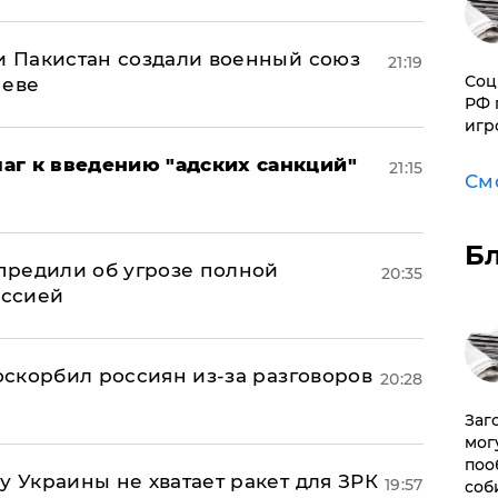
 и Пакистан создали военный союз
21:19
Соц
неве
РФ 
игр
аг к введению "адских санкций"
21:15
См
Б
предили об угрозе полной
20:35
оссией
 оскорбил россиян из-за разговоров
20:28
Заг
мог
поо
у Украины не хватает ракет для ЗРК
19:57
соб