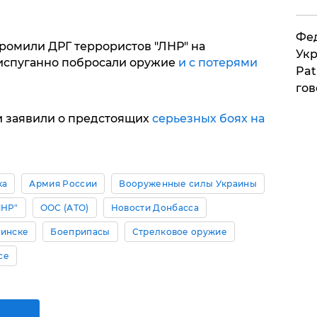
Фед
ромили ДРГ террористов "ЛНР" на
Укр
 испуганно побросали оружие
и с потерями
Pat
гов
и заявили о предстоящих
серьезных боях на
ка
Армия России
Вооруженные силы Украины
ЛНР"
ООС (АТО)
Новости Донбасса
Минске
Боеприпасы
Стрелковое оружие
се