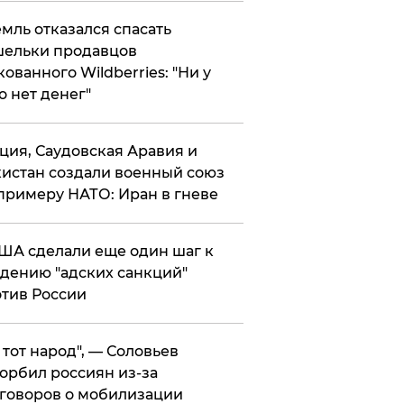
мль отказался спасать
ельки продавцов
кованного Wildberries: "Ни у
о нет денег"
ция, Саудовская Аравия и
истан создали военный союз
примеру НАТО: Иран в гневе
ША сделали еще один шаг к
дению "адских санкций"
тив России
е тот народ", — Соловьев
орбил россиян из-за
говоров о мобилизации