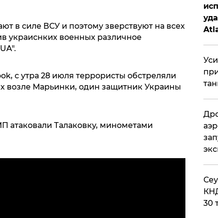
исп
уда
ют в силе ВСУ и поэтому зверствуют на всех
Atl
ив украиснких военных различное
би
UA".
Уси
при
k, с утра 28 июля террористы обстреляли
тан
х возле Марьинки, один защитник Украины
Дро
МП атаковали Талаковку, минометами
аэр
зап
эк
​Се
КНД
30 