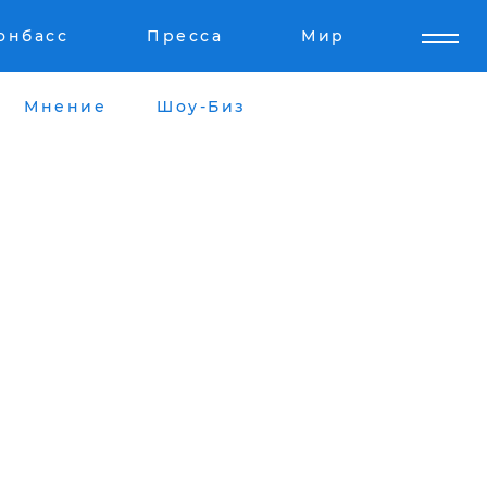
онбасс
Пресса
Мир
Мнение
Шоу-Биз