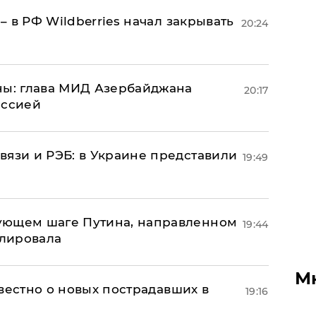
 – в РФ Wildberries начал закрывать
20:24
ны: глава МИД Азербайджана
20:17
иссией
вязи и РЭБ: в Украине представили
19:49
ующем шаге Путина, направленном
19:44
улировала
М
известно о новых пострадавших в
19:16