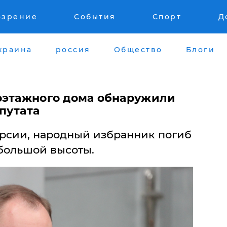
озрение
События
Спорт
Д
краина
россия
Общество
Блоги
оэтажного дома обнаружили
путата
рсии, народный избранник погиб
 большой высоты.