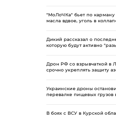
​"МоЛоЧКа" бьет по карману 
масла вдвое, уголь в коллап
Дикий рассказал о последн
которую будут активно "раз
​Дрон РФ со взрывчаткой в
срочно укреплять защиту а
Украинские дроны останов
перевалке пищевых грузов 
В боях с ВСУ в Курской обл