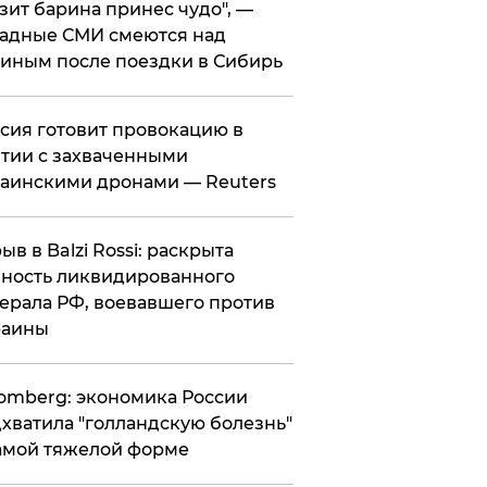
зит барина принес чудо", —
адные СМИ смеются над
иным после поездки в Сибирь
ссия готовит провокацию в
тии с захваченными
аинскими дронами — Reuters
рыв в Balzi Rossi: раскрыта
ность ликвидированного
ерала РФ, воевавшего против
раины
omberg: экономика России
хватила "голландскую болезнь"
амой тяжелой форме