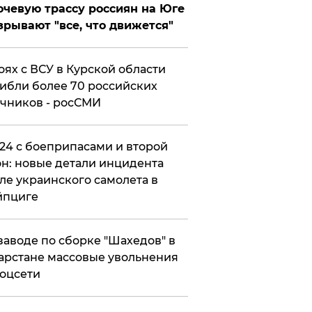
чевую трассу россиян на Юге
зрывают "все, что движется"
оях с ВСУ в Курской области
ибли более 70 российских
чников - росСМИ
24 с боеприпасами и второй
н: новые детали инцидента
ле украинского самолета в
йпциге
заводе по сборке "Шахедов" в
арстане массовые увольнения
оцсети