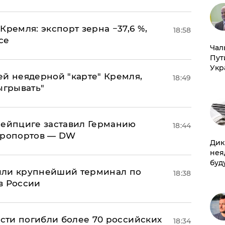
Кремля: экспорт зерна −37,6 %,
18:58
се
Чал
Пут
Укр
ей неядерной "карте" Кремля,
18:49
ыгрывать"
 Лейпциге заставил Германию
18:44
эропортов — DW
Дик
нея
буд
или крупнейший терминал по
18:38
в России
асти погибли более 70 российских
18:34