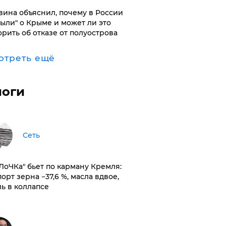
вина объяснил, почему в России
были" о Крыме и может ли это
орить об отказе от полуострова
отреть ещё
логи
Сеть
оЛоЧКа" бьет по карману Кремля:
орт зерна −37,6 %, масла вдвое,
ль в коллапсе