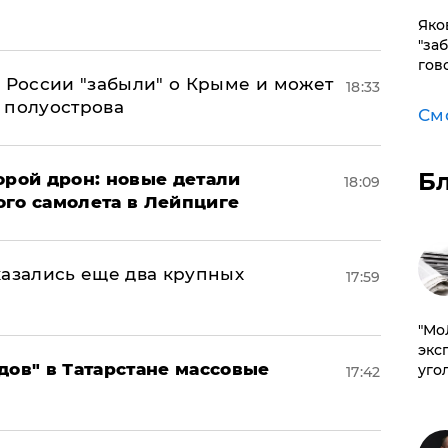
Яко
"за
гов
в России "забыли" о Крыме и может
18:33
т полуострова
См
Б
орой дрон: новые детали
18:09
ого самолета в Лейпциге
тказались еще два крупных
17:59
​"М
эксп
дов" в Татарстане массовые
уго
17:42