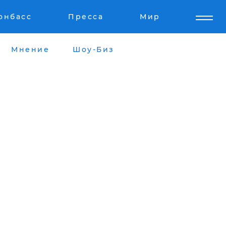
онбасс
Пресса
Мир
Мнение
Шоу-Биз