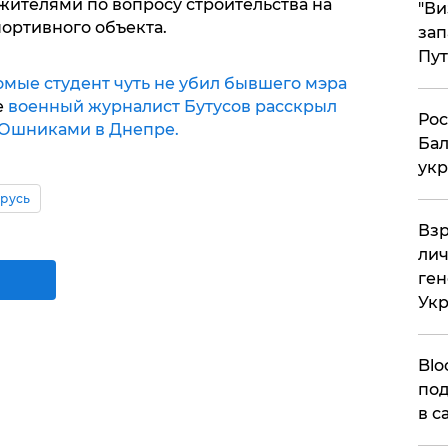
жителями по вопросу строительства на
"Ви
ортивного объекта.
зап
Пут
омые студент чуть не убил бывшего мэра
е
военный журналист Бутусов расскрыл
​Ро
ТОшниками в Днепре.
Бал
укр
русь
​Вз
лич
ген
Ук
Blo
под
в с