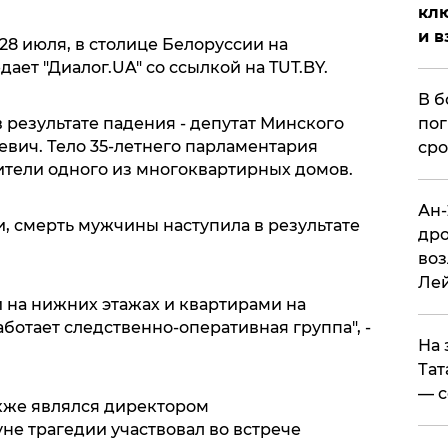
клю
и в
8 июля, в столице Белоруссии на
ает "Диалог.UA" со ссылкой на TUT.BY.
В б
пог
в результате падения - депутат Минского
евич. Тело 35-летнего парламентария
сро
тели одного из многоквартирных домов.
Ан-
, смерть мужчины наступила в результате
дро
воз
Ле
 на нижних этажах и квартирами на
аботает следственно-оперативная группа", -
На 
Тат
— с
же являлся директором
не трагедии участвовал во встрече