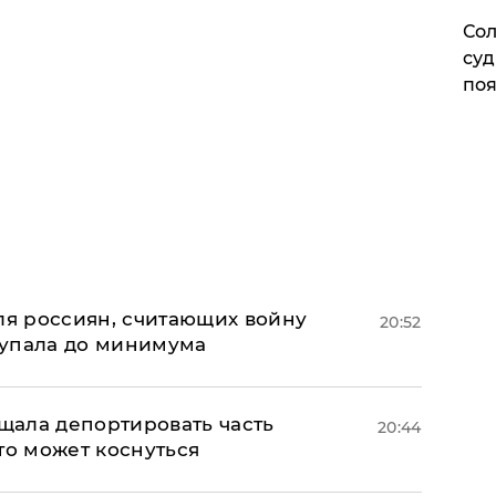
Сол
суд
поя
оля россиян, считающих войну
20:52
 упала до минимума
ала депортировать часть
20:44
то может коснуться