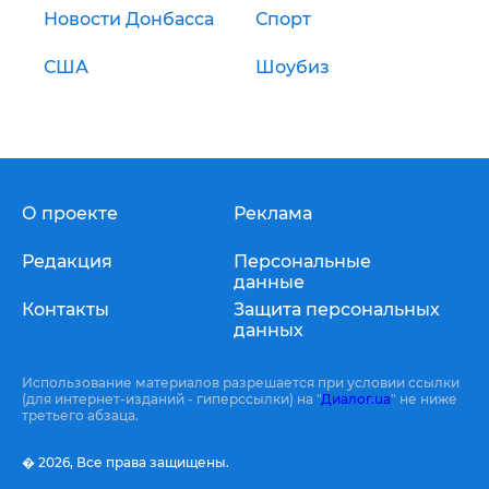
Новости Донбасса
Спорт
США
Шоубиз
О проекте
Реклама
Редакция
Персональные
данные
Контакты
Защита персональных
данных
Использование материалов разрешается при условии ссылки
(для интернет-изданий - гиперссылки) на "
Диалог.ua
" не ниже
третьего абзаца.
� 2026,
Все права защищены.