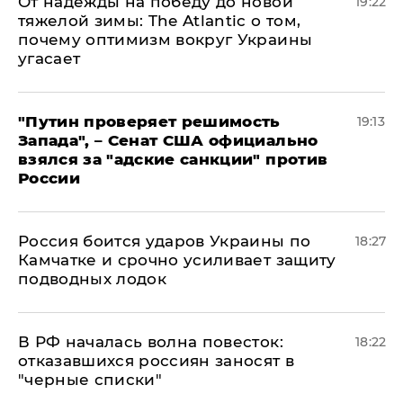
От надежды на победу до новой
19:22
тяжелой зимы: The Atlantic о том,
почему оптимизм вокруг Украины
угасает
"Путин проверяет решимость
19:13
Запада", – Сенат США официально
взялся за "адские санкции" против
России
Россия боится ударов Украины по
18:27
Камчатке и срочно усиливает защиту
подводных лодок
​В РФ началась волна повесток:
18:22
отказавшихся россиян заносят в
"черные списки"