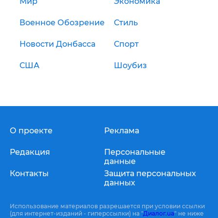
Мир
Экономика
Военное Обозрение
Стиль
Новости Донбасса
Спорт
США
Шоубиз
О проекте
Реклама
Редакция
Персональные
данные
Контакты
Защита персональных
данных
Использование материалов разрешается при условии ссылки
(для интернет-изданий - гиперссылки) на "
Диалог.ua
" не ниже