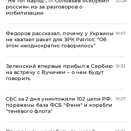
​"Не тот народ", — Соловьев оскорбил
20:28
россиян из-за разговоров о
мобилизации
Федоров рассказал, почему у Украины
19:57
не хватает ракет для ЗРК Patriot: "Об
этом неоднократно говорилось"
Зеленский впервые прибыл в Сербию
19:33
на встречу с Вучичем – о чем будут
говорить
СБС за 2 дня уничтожили 102 цели РФ:
19:27
поражены база ФСБ "Феня" и корабли
"теневого флота"