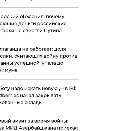
орский объяснил, почему
яющие деньги российские
гархи не свергли Путина
опаганда не работает: доля
сиян, считающих войну против
аины успешной, упала до
нимума
боту надо искать новую", – в РФ
dberries начал закрывать
кованные склады
вый визит за время войны:
ва МИД Азербайджана приехал