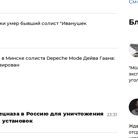
См
Б
ки умер бывший солист "Иванушек
 в Минске солиста Depeche Mode Дейва Гаана:
изирован
​"М
эксп
уго
пецназа в Россию для уничтожения
23:31
 установок
Жда
отс