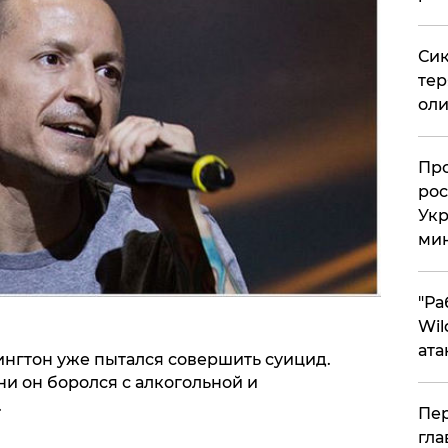
Сик
тер
оли
​Пр
рос
Укр
ми
"Ра
Wil
ата
ингтон уже пытался совершить суицид.
ни он боролся с алкогольной и
.
Пер
гла