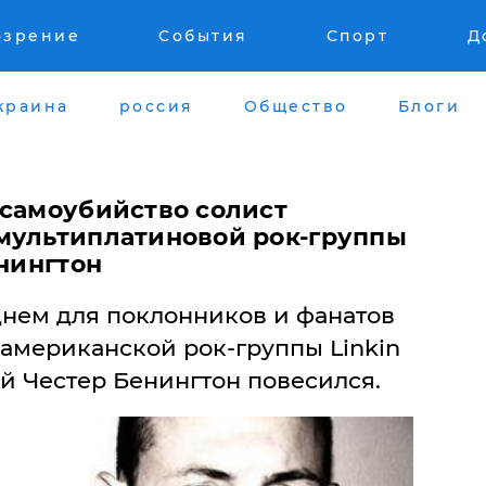
озрение
События
Спорт
Д
краина
россия
Общество
Блоги
 самоубийство солист
мультиплатиновой рок-группы
енингтон
днем для поклонников и фанатов
 американской рок-группы Linkin
ий Честер Бенингтон повесился.