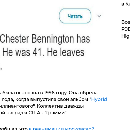
в К
Воз
РЭБ
Hig
k была основана в 1996 году. Она обрела
года, когда выпустила свой альбом "
Hybrid
риллиантового". Коллектив дважды
й награды США - "Грэмми".
ообщал, что
в реанимации московской