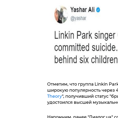
Отметим, что группа Linkin Par
широкую популярность через 4 
Theory
", получивший статус "б
удостоился высшей музыкально
Напомним, ранее "Диалог.ua" с