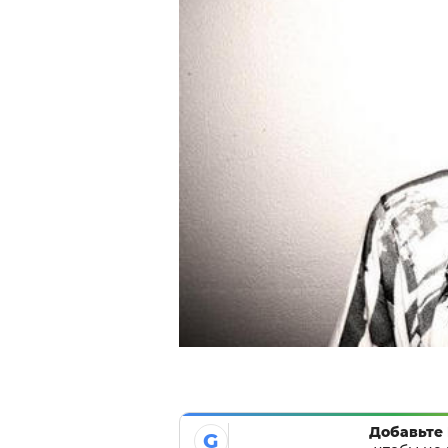
Добавьте 
G