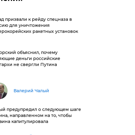
ад призвали к рейду спецназа в
сию для уничтожения
ерокорейских ракетных установок
орский объяснил, почему
яющие деньги российские
гархи не свергли Путина
Валерий Чалый
ый предупредил о следующем шаге
ина, направленном на то, чтобы
аина капитулировала