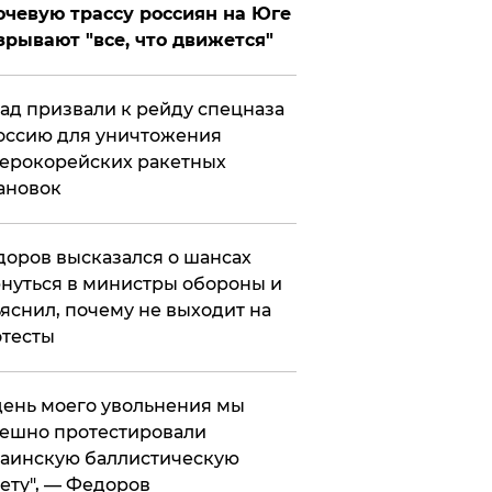
чевую трассу россиян на Юге
зрывают "все, что движется"
ад призвали к рейду спецназа
оссию для уничтожения
ерокорейских ракетных
ановок
оров высказался о шансах
нуться в министры обороны и
яснил, почему не выходит на
тесты
 день моего увольнения мы
ешно протестировали
аинскую баллистическую
ету", — Федоров