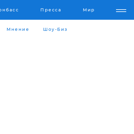
онбасс
Пресса
Мир
Мнение
Шоу-Биз