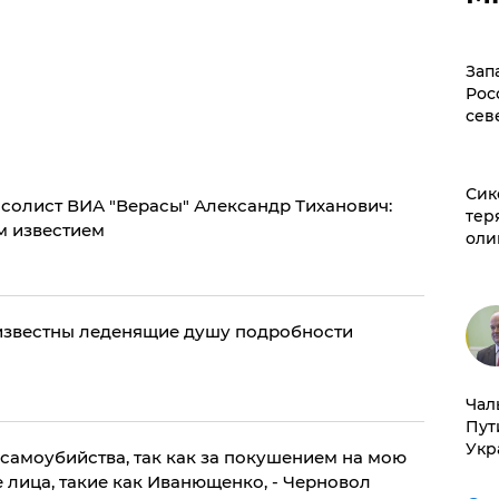
Зап
Рос
сев
Сик
 солист ВИА "Верасы" Александр Тиханович:
тер
м известием
оли
 известны леденящие душу подробности
Чал
Пут
Укр
самоубийства, так как за покушением на мою
 лица, такие как Иванющенко, - Черновол