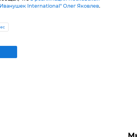
ванушек International" Олег Яковлев
.
нес
М