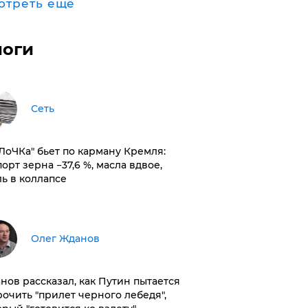
отреть ещё
логи
Сеть
оЛоЧКа" бьет по карману Кремля:
орт зерна −37,6 %, масла вдвое,
ль в коллапсе
Олег Жданов
нов рассказал, как Путин пытается
рочить "прилет черного лебедя",