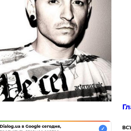
Гл
Dialog.ua в Google сегодня,
ВСУ
✓