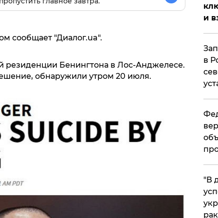
пропустить главное завтра.
клю
и в
том сообщает "Диалог.ua".
Зап
в Р
ой резиденции Бенингтона в Лос-Анджелесе.
сев
ешение, обнаружили утром 20 июля.
уст
Фед
вер
объ
про
​"В
усп
укр
рак