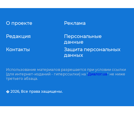
О проекте
Реклама
Редакция
Персональные
данные
Контакты
Защита персональных
данных
Использование материалов разрешается при условии ссылки
(для интернет-изданий - гиперссылки) на "
Диалог.ua
" не ниже
третьего абзаца.
� 2026,
Все права защищены.