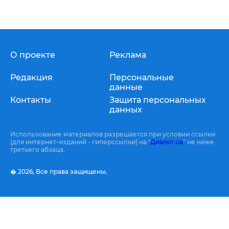
О проекте
Реклама
Редакция
Персональные
данные
Контакты
Защита персональных
данных
Использование материалов разрешается при условии ссылки
(для интернет-изданий - гиперссылки) на "
Диалог.ua
" не ниже
третьего абзаца.
� 2026,
Все права защищены.