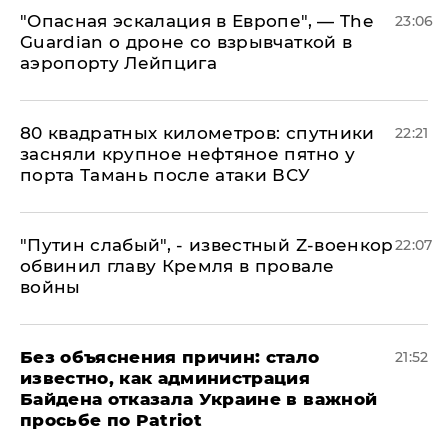
"Опасная эскалация в Европе", — The
23:06
Guardian о дроне со взрывчаткой в
аэропорту Лейпцига
80 квадратных километров: спутники
22:21
засняли крупное нефтяное пятно у
порта Тамань после атаки ВСУ
​"Путин слабый", - известный Z-военкор
22:07
обвинил главу Кремля в провале
войны
Без объяснения причин: стало
21:52
известно, как администрация
Байдена отказала Украине в важной
просьбе по Patriot