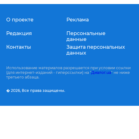
О проекте
Реклама
Редакция
Персональные
данные
Контакты
Защита персональных
данных
Использование материалов разрешается при условии ссылки
(для интернет-изданий - гиперссылки) на "
Диалог.ua
" не ниже
третьего абзаца.
� 2026,
Все права защищены.