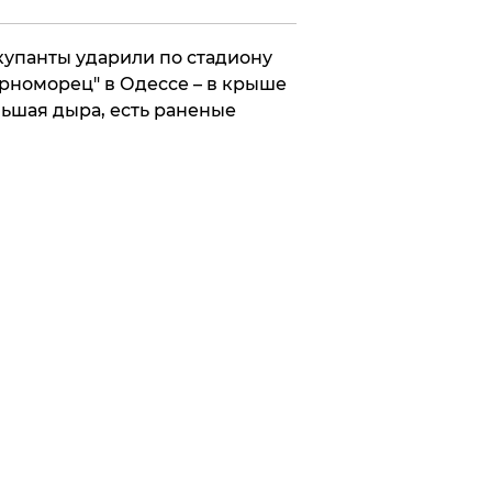
упанты ударили по стадиону
рноморец" в Одессе – в крыше
ьшая дыра, есть раненые