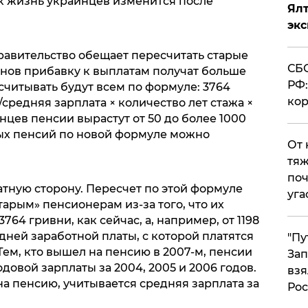
ак жизнь украинцев изменится после
Ял
эк
 Правительство обещает пересчитать старые
СБС
онов прибавку к выплатам получат больше
РФ:
читывать будут всем по формуле: 3764
кор
средняя зарплата × количество лет стажа ×
инцев пенсии вырастут от 50 до более 1000
ых пенсий по новой формуле можно
От 
тяж
поч
тную сторону. Пересчет по этой формуле
уга
арым» пенсионерам из-за того, что их
764 гривни, как сейчас, а, например, от 1198
едней заработной платы, с которой платятся
"Пу
Тем, кто вышел на пенсию в 2007-м, пенсии
Зап
довой зарплаты за 2004, 2005 и 2006 годов.
взя
 на пенсию, учитывается средняя зарплата за
Рос