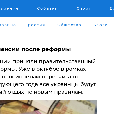
озрение
События
Спорт
Д
краина
россия
Общество
Блоги
пенсии после реформы
ении приняли правительственный
ормы. Уже в октябре в рамках
пенсионерам пересчитают
едующего года все украинцы будут
ый отдых по новым правилам.