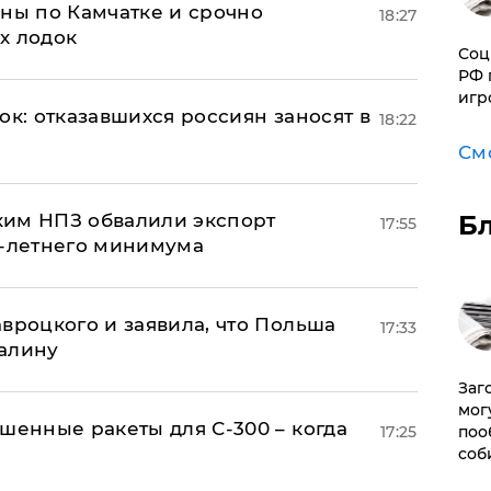
ины по Камчатке и срочно
18:27
х лодок
Соц
РФ 
игр
ок: отказавшихся россиян заносят в
18:22
См
ким НПЗ обвалили экспорт
Б
17:55
0-летнего минимума
авроцкого и заявила, что Польша
17:33
алину
Заг
мог
шенные ракеты для С-300 – когда
17:25
поо
соб