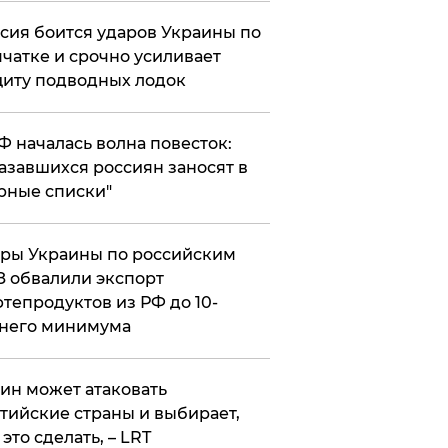
сия боится ударов Украины по
чатке и срочно усиливает
иту подводных лодок
РФ началась волна повесток:
азавшихся россиян заносят в
рные списки"
ры Украины по российским
 обвалили экспорт
тепродуктов из РФ до 10-
него минимума
ин может атаковать
тийские страны и выбирает,
 это сделать, – LRT