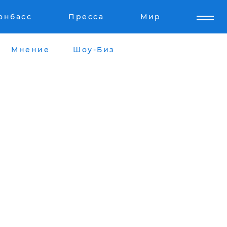
онбасс
Пресса
Мир
Мнение
Шоу-Биз