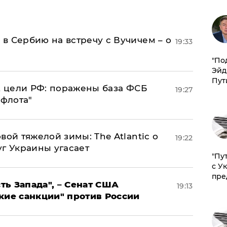
в Сербию на встречу с Вучичем – о
19:33
​"По
Эйд
Пут
2 цели РФ: поражены база ФСБ
19:27
 флота"
вой тяжелой зимы: The Atlantic о
19:22
г Украины угасает
"Пу
с У
пре
ь Запада", – Сенат США
19:13
кие санкции" против России