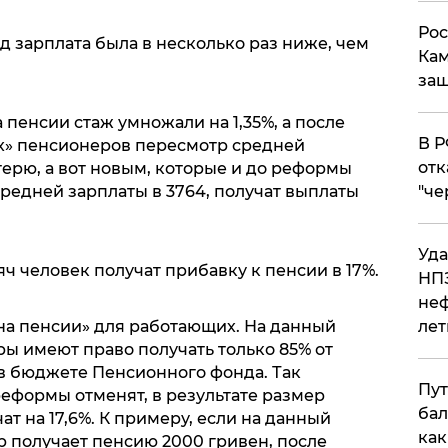
Рос
ад зарплата была в несколько раз ниже, чем
Кам
защ
пенсии стаж умножали на 1,35%, а после
​В 
ых» пенсионеров пересмотр средней
отк
ерю, а вот новым, которые и до реформы
редней зарплаты в 3764, получат выплаты
"че
Уда
яч человек получат прибавку к пенсии в 17%.
НПЗ
неф
 на пенсии» для работающих. На данный
лет
 имеют право получать только 85% от
 в бюджете Пенсионного фонда. Так
Пут
еформы отменят, в результате размер
бал
т на 17,6%. К примеру, если на данный
как
получает пенсию 2000 гривен, после