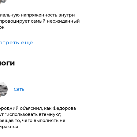
иальную напряженность внутри
провоцирует самый неожиданный
ок
отреть ещё
логи
Сеть
ородний объяснил, как Федорова
ут "использовать втемную",
бещав то, чего выполнять не
ираются