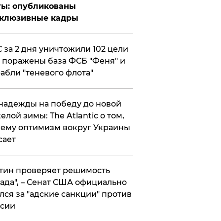
ты: опубликованы
склюзивные кадры
 за 2 дня уничтожили 102 цели
 поражены база ФСБ "Феня" и
абли "теневого флота"
надежды на победу до новой
елой зимы: The Atlantic о том,
ему оптимизм вокруг Украины
сает
тин проверяет решимость
ада", – Сенат США официально
лся за "адские санкции" против
сии