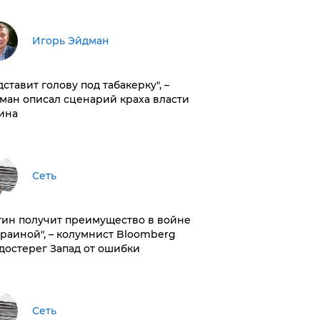
Игорь Эйдман
дставит голову под табакерку", –
ман описал сценарий краха власти
ина
Сеть
тин получит преимущество в войне
краиной", – колумнист Bloomberg
достерег Запад от ошибки
Сеть