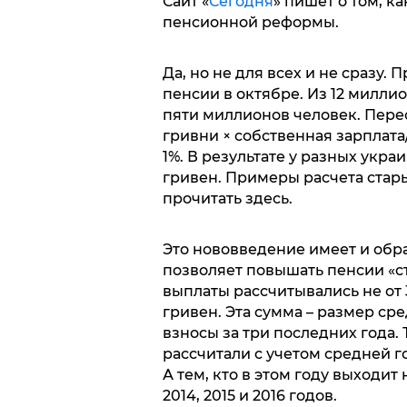
Сайт «
Сегодня
» пишет о том, к
пенсионной реформы.
Да, но не для всех и не сразу.
пенсии в октябре. Из 12 милли
пяти миллионов человек. Перес
гривни × собственная зарплата/
1%. В результате у разных укра
гривен. Примеры расчета стар
прочитать здесь.
Это нововведение имеет и обра
позволяет повышать пенсии «ст
выплаты рассчитывались не от 3
гривен. Эта сумма – размер ср
взносы за три последних года. 
рассчитали с учетом средней го
А тем, кто в этом году выходит
2014, 2015 и 2016 годов.