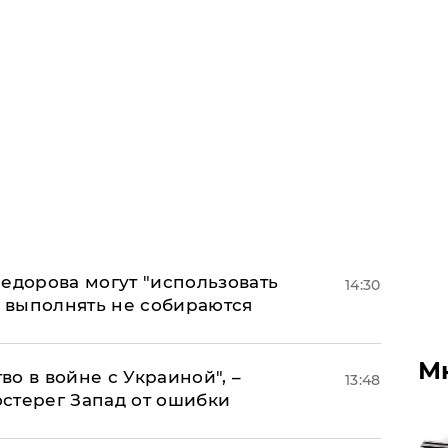
едорова могут "использовать
14:30
о выполнять не собираются
М
о в войне с Украиной", –
13:48
стерег Запад от ошибки