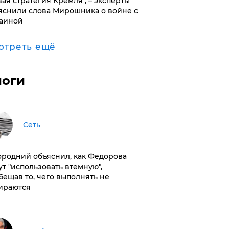
вая стратегия Кремля", – эксперты
яснили слова Мирошника о войне с
аиной
отреть ещё
логи
Сеть
ородний объяснил, как Федорова
ут "использовать втемную",
бещав то, чего выполнять не
ираются