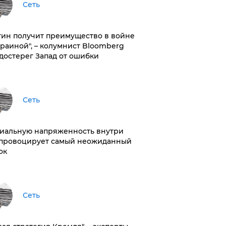
Сеть
тин получит преимущество в войне
краиной", – колумнист Bloomberg
достерег Запад от ошибки
Сеть
иальную напряженность внутри
провоцирует самый неожиданный
ок
Сеть