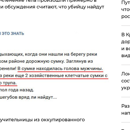
асчленение тела произошли примерно в
Пут
ки обсуждения считают, что убийцу найдут
что
рос
В К
дор
и в
вид
Лон
сос
ук
Раз
нап
 учительницы из оккупированного