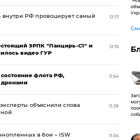
"Но
объ
Укр
 внутри РФ провоцирует самый
12:17
См
стоящий ЗРПК "Панцирь-С1" и
12:15
Б
вилось видео ГУР
 состояние флота РФ,
11:54
 дронами
Заг
мог
– эксперты объяснили слова
11:39
поо
иной
соб
ннопленных в бои – ISW
11:34