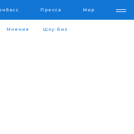
онбасс
Пресса
Мир
Мнение
Шоу-Биз