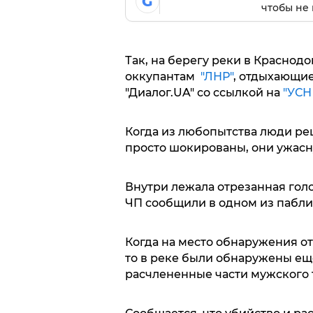
G
чтобы не 
Так, на берегу реки в Красно
оккупантам
"ЛНР"
, отдыхающи
"Диалог.UA" со ссылкой на
"УСН 
Когда из любопытства люди реш
просто шокированы, они ужасну
Внутри лежала отрезанная гол
ЧП сообщили в одном из пабли
Когда на место обнаружения о
то в реке были обнаружены ещ
расчлененные части мужского 