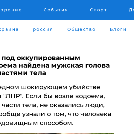
озрение
События
Спорт
Д
краина
россия
Общество
Блоги
 под оккупированным
доема найдена мужская голова
частями тела
ередном шокирующем убийстве
 "ЛНР". Если бы возле водоема,
части тела, не оказались люди,
ообще узнали о том, что человека
удовищным способом.