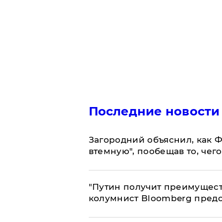
Последние новости
Загородний объяснил, как Ф
втемную", пообещав то, чег
"Путин получит преимуществ
колумнист Bloomberg предо