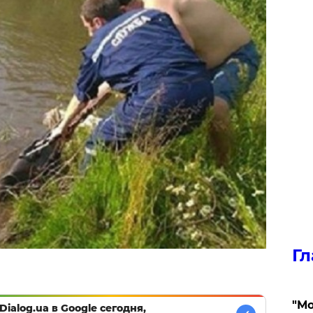
Гл
"Мо
Dialog.ua в Google сегодня,