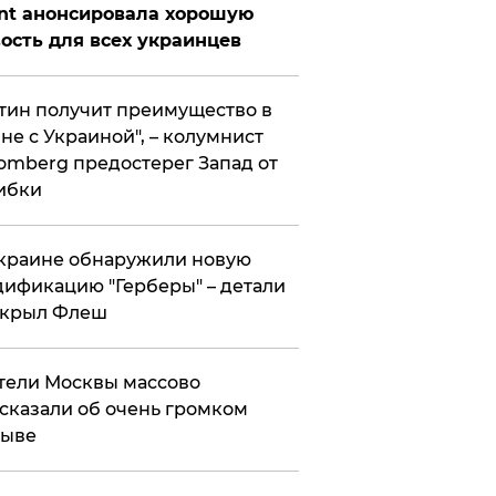
nt анонсировала хорошую
ость для всех украинцев
тин получит преимущество в
не с Украиной", – колумнист
omberg предостерег Запад от
ибки
краине обнаружили новую
ификацию "Герберы" – детали
скрыл Флеш
ели Москвы массово
сказали об очень громком
рыве