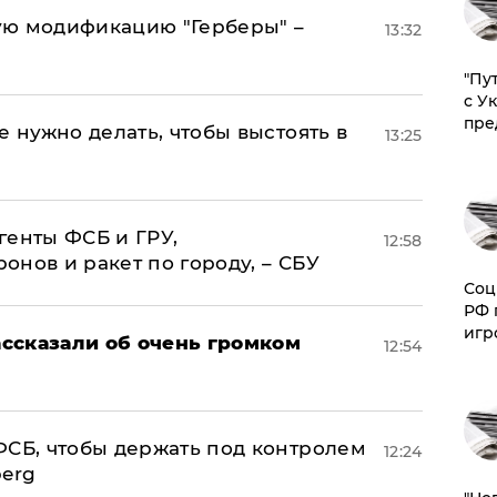
ую модификацию "Герберы" –
13:32
"Пу
с У
пре
е нужно делать, чтобы выстоять в
13:25
генты ФСБ и ГРУ,
12:58
нов и ракет по городу, – СБУ
Соц
РФ 
игр
ссказали об очень громком
12:54
ФСБ, чтобы держать под контролем
12:24
berg