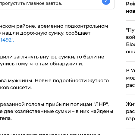
✓
пропустить главное завтра.
Poi
нов
донском районе, временно подконтрольном
"Пу
е нашли дорожную сумку, сообщает
вой
1492".
Blo
ош
или заглянуть внутрь сумки, то были не
лись тому, что там обнаружили.
В У
мод
ова мужчины. Новые подробности жуткого
ра
ков соцсети.
Жит
трезанной головы прибыли полицаи "ЛНР",
рас
е две хозяйственные сумки – в них найдены
тела.
вз