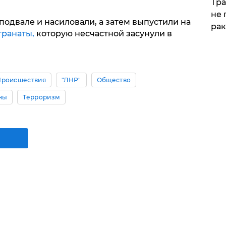
Тра
не 
одвале и насиловали, а затем выпустили на
рак
гранаты,
которую несчастной засунули в
Происшествия
"ЛНР"
Общество
ны
Терроризм