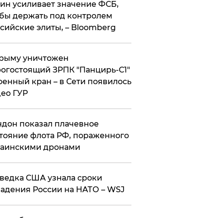
ин усиливает значение ФСБ,
бы держать под контролем
сийские элиты, – Bloomberg
рыму уничтожен
огостоящий ЗРПК "Панцирь-С1"
оенный кран – в Сети появилось
ео ГУР
дон показал плачевное
тояние флота РФ, пораженного
раинскими дронами
ведка США узнала сроки
адения России на НАТО – WSJ