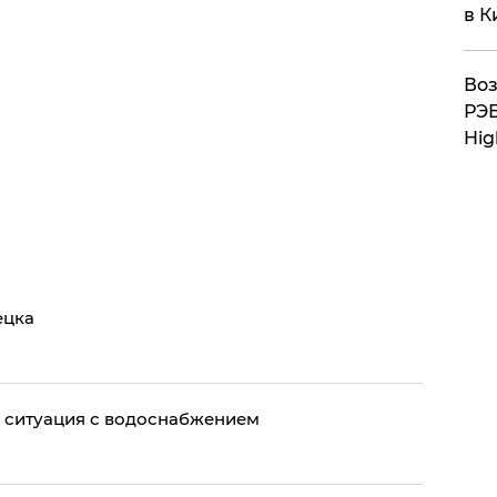
в К
Воз
РЭБ
Hig
ецка
 ситуация с водоснабжением