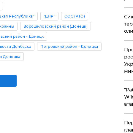
цкая Республика"
"ДНР"
ООС (АТО)
Сик
тер
Украины
Ворошиловский район (Донецк)
оли
вский район - Донецк
вости Донбасса
Петровский район - Донецка
​Пр
рос
н Донецка
Укр
ми
"Ра
Wil
ата
Пер
гла