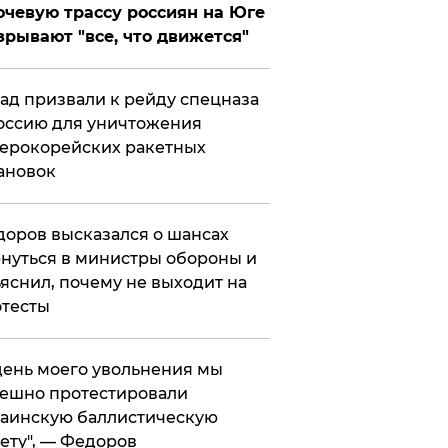
чевую трассу россиян на Юге
зрывают "все, что движется"
ад призвали к рейду спецназа
оссию для уничтожения
ерокорейских ракетных
ановок
оров высказался о шансах
нуться в министры обороны и
яснил, почему не выходит на
тесты
 день моего увольнения мы
ешно протестировали
аинскую баллистическую
ету", — Федоров