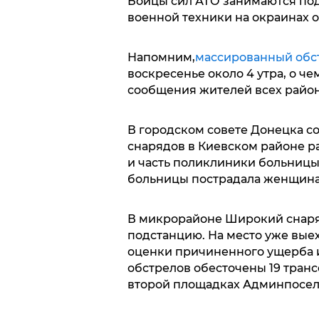
Бойцы сил АТО занимаются по
военной техники на окраинах о
Напомним,
массированный обст
воскресенье около 4 утра, о ч
сообщения жителей всех район
В городском совете Донецка со
снарядов в Киевском районе р
и часть поликлиники больницы 
больницы пострадала женщина
В микрорайоне Широкий снаря
подстанцию. На место уже вые
оценки причиненного ущерба и
обстрелов обесточены 19 тран
второй площадках Админпосел