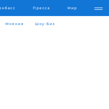
онбасс
Пресса
Мир
Мнение
Шоу-Биз