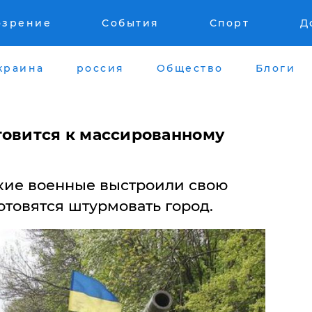
озрение
События
Спорт
Д
краина
россия
Общество
Блоги
товится к массированному
кие военные выстроили свою
товятся штурмовать город.