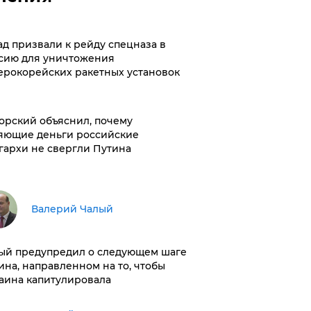
ад призвали к рейду спецназа в
сию для уничтожения
ерокорейских ракетных установок
орский объяснил, почему
яющие деньги российские
гархи не свергли Путина
Валерий Чалый
ый предупредил о следующем шаге
ина, направленном на то, чтобы
аина капитулировала