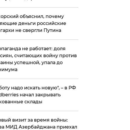
орский объяснил, почему
яющие деньги российские
гархи не свергли Путина
опаганда не работает: доля
сиян, считающих войну против
аины успешной, упала до
нимума
боту надо искать новую", – в РФ
dberries начал закрывать
кованные склады
вый визит за время войны:
ва МИД Азербайджана приехал