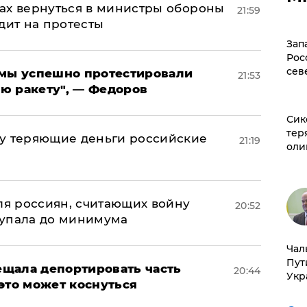
ах вернуться в министры обороны
21:59
дит на протесты
Зап
Рос
сев
я мы успешно протестировали
21:53
ю ракету", — Федоров
Сик
тер
му теряющие деньги российские
21:19
оли
а
оля россиян, считающих войну
20:52
 упала до минимума
Чал
Пут
щала депортировать часть
20:44
Укр
это может коснуться