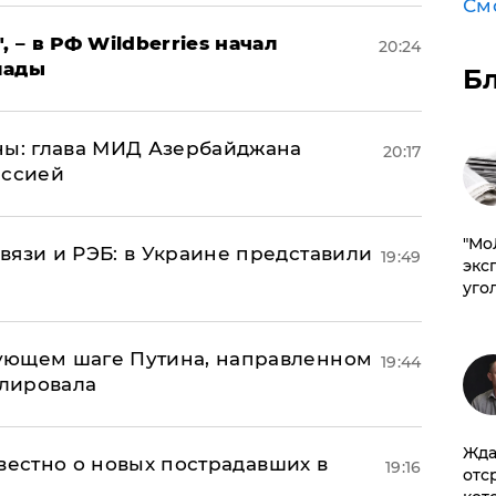
См
, – в РФ Wildberries начал
20:24
лады
Б
ны: глава МИД Азербайджана
20:17
иссией
​"М
вязи и РЭБ: в Украине представили
19:49
эксп
уго
ующем шаге Путина, направленном
19:44
улировала
Жда
известно о новых пострадавших в
19:16
отс