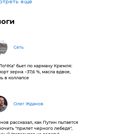
отреть ещё
логи
Сеть
оЛоЧКа" бьет по карману Кремля:
орт зерна −37,6 %, масла вдвое,
ль в коллапсе
Олег Жданов
нов рассказал, как Путин пытается
рочить "прилет черного лебедя",