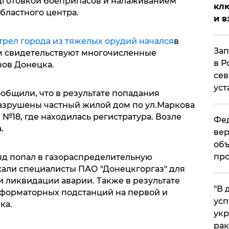
дготовкой боеприпасов и налаживанием
клю
бластного центра.
и в
рел города из тяжелых орудий начался
в
Зап
ем свидетельствуют многочисленные
в Р
ов Донецка.
сев
уст
общили, что в результате попадания
азрушены частный жилой дом по ул.Маркова
№18, где находилась регистратура. Возле
Фед
.
вер
объ
про
д попал в газораспределительную
хали специалисты ПАО "Донецкгоргаз" для
 ликвидации аварии. Также в результате
​"В
сформаторных подстанций на первой и
усп
ка.
укр
рак