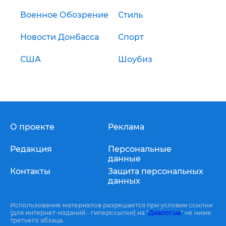
Военное Обозрение
Стиль
Новости Донбасса
Спорт
США
Шоубиз
О проекте
Реклама
Редакция
Персональные
данные
Контакты
Защита персональных
данных
Использование материалов разрешается при условии ссылки
(для интернет-изданий - гиперссылки) на "
Диалог.ua
" не ниже
третьего абзаца.