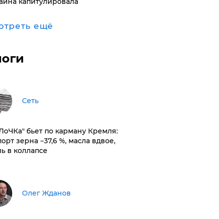
аина капитулировала
отреть ещё
логи
Сеть
оЛоЧКа" бьет по карману Кремля:
орт зерна −37,6 %, масла вдвое,
ль в коллапсе
Олег Жданов