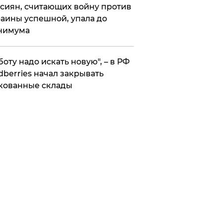
сиян, считающих войну против
аины успешной, упала до
нимума
боту надо искать новую", – в РФ
dberries начал закрывать
кованные склады