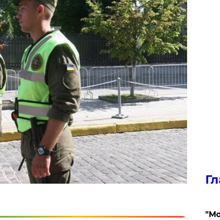
Гл
"Мо