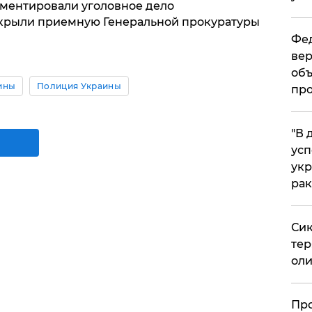
оментировали уголовное дело
закрыли приемную Генеральной прокуратуры
Фед
вер
объ
ины
Полиция Украины
про
​"В
усп
укр
рак
Сик
тер
оли
​Пр