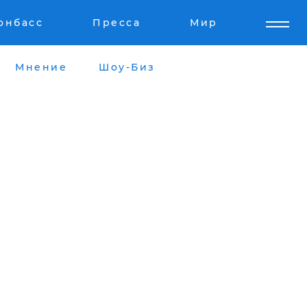
онбасс
Пресса
Мир
Мнение
Шоу-Биз