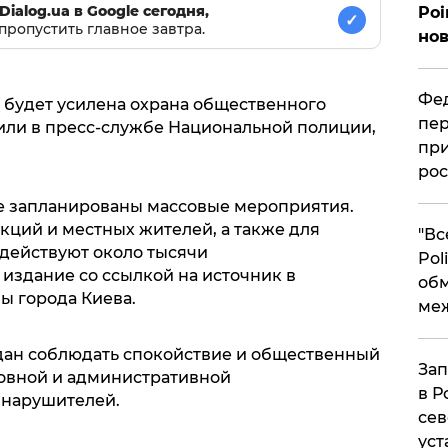
Dialog.ua в Google сегодня,
Poi
✓
пропустить главное завтра.
нов
Фед
а будет усилена охрана общественного
пер
вили в пресс-службе Национальной полиции,
при
рос
е запланированы массовые мероприятия.
кций и местных жителей, а также для
​"В
действуют около тысячи
Pol
 издание со ссылкой на источник в
об
ы города Киева.
ме
дан соблюдать спокойствие и общественный
Зап
овной и административной
в Р
 нарушителей.
сев
уст