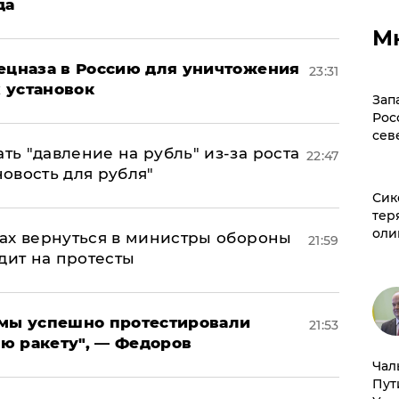
да
М
пецназа в Россию для уничтожения
23:31
 установок
Зап
Рос
сев
ь "давление на рубль" из-за роста
22:47
новость для рубля"
Сик
тер
оли
ах вернуться в министры обороны
21:59
дит на протесты
я мы успешно протестировали
21:53
ю ракету", — Федоров
Чал
Пут