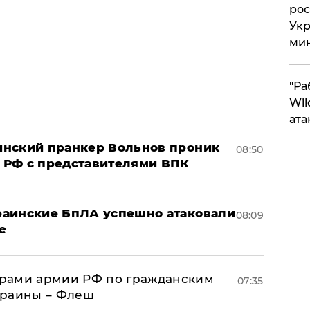
рос
Укр
ми
"Ра
Wil
ата
аинский пранкер Вольнов проник
08:50
 РФ с представителями ВПК
краинские БпЛА успешно атаковали
08:09
е
рами армии РФ по гражданским
07:35
краины – Флеш