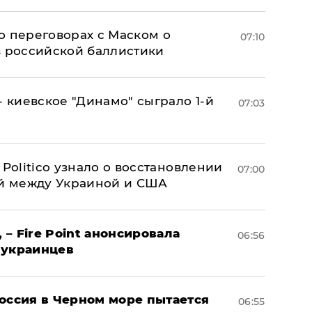
о переговорах с Маском о
07:10
в российской баллистики
- киевское "Динамо" сыграло 1-й
07:03
 Politico узнало о восстановлении
07:00
й между Украиной и США
 – Fire Point анонсировала
06:56
 украинцев
оссия в Черном море пытается
06:55