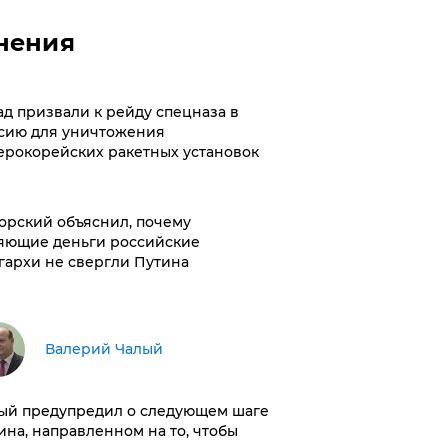
нения
ад призвали к рейду спецназа в
сию для уничтожения
ерокорейских ракетных установок
орский объяснил, почему
яющие деньги российские
гархи не свергли Путина
Валерий Чалый
ый предупредил о следующем шаге
ина, направленном на то, чтобы