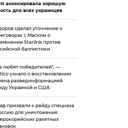
nt анонсировала хорошую
ость для всех украинцев
оров сделал уточнение о
еговорах с Маском о
менении Starlink против
сийской баллистики
се любят победителей", —
itico узнало о восстановлении
мена развединформацией
жду Украиной и США
ад призвали к рейду спецназа
оссию для уничтожения
ерокорейских ракетных
ановок