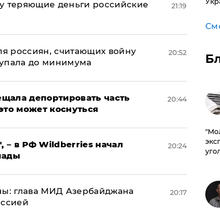
Укр
му теряющие деньги российские
21:19
а
См
оля россиян, считающих войну
20:52
Б
 упала до минимума
щала депортировать часть
20:44
это может коснуться
​"М
эксп
, – в РФ Wildberries начал
20:24
уго
лады
ны: глава МИД Азербайджана
20:17
иссией