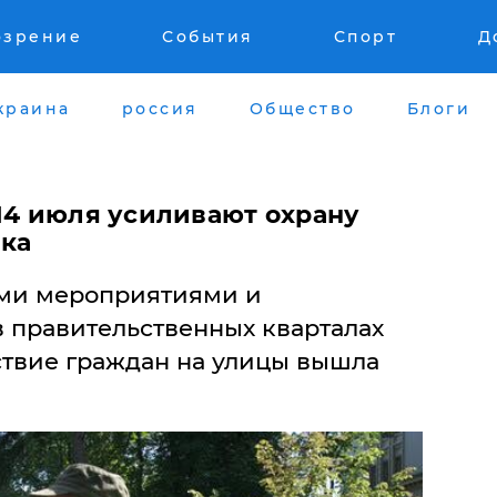
озрение
События
Спорт
Д
краина
россия
Общество
Блоги
 14 июля усиливают охрану
ка
ыми мероприятиями и
 правительственных кварталах
ствие граждан на улицы вышла