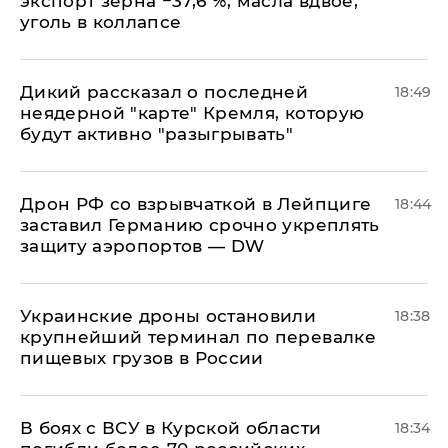
экспорт зерна −37,6 %, масла вдвое,
уголь в коллапсе
Дикий рассказал о последней
18:49
неядерной "карте" Кремля, которую
будут активно "разыгрывать"
​Дрон РФ со взрывчаткой в Лейпциге
18:44
заставил Германию срочно укреплять
защиту аэропортов — DW
Украинские дроны остановили
18:38
крупнейший терминал по перевалке
пищевых грузов в России
В боях с ВСУ в Курской области
18:34