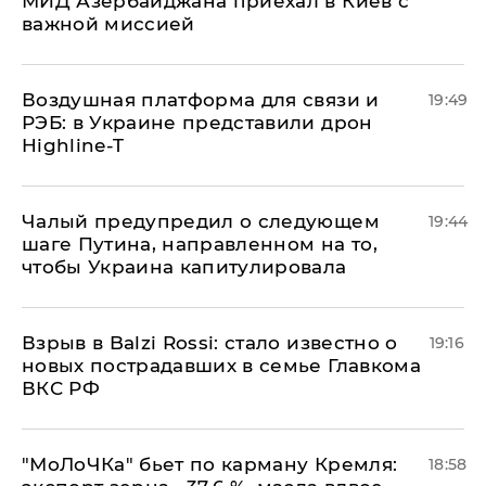
МИД Азербайджана приехал в Киев с
важной миссией
Воздушная платформа для связи и
19:49
РЭБ: в Украине представили дрон
Highline-T
Чалый предупредил о следующем
19:44
шаге Путина, направленном на то,
чтобы Украина капитулировала
Взрыв в Balzi Rossi: стало известно о
19:16
новых пострадавших в семье Главкома
ВКС РФ
​"МоЛоЧКа" бьет по карману Кремля:
18:58