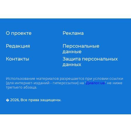
О проекте
Реклама
Редакция
Персональные
данные
Контакты
Защита персональных
данных
Использование материалов разрешается при условии ссылки
(для интернет-изданий - гиперссылки) на "
Диалог.ua
" не ниже
третьего абзаца.
� 2026,
Все права защищены.