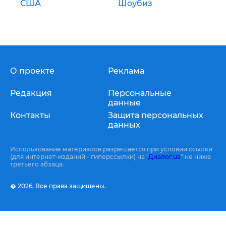
США
Шоубиз
О проекте
Реклама
Редакция
Персональные
данные
Контакты
Защита персональных
данных
Использование материалов разрешается при условии ссылки
(для интернет-изданий - гиперссылки) на "
Диалог.ua
" не ниже
третьего абзаца.
� 2026,
Все права защищены.