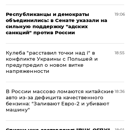
Республиканцы и демократы
19:06
объединились: в Сенате указали на
сильную поддержку "адских
санкций" против России
Кулеба "расставил точки над і" в
18:55
конфликте Украины с Польшей и
предупредил о новом витке
напряженности
В России массово ломаются китайские
18:36
авто из-за дефицита качественного
бензина: "Заливают Евро-2 и убивают
машину"
Списки уже составляют: "ВЧК-ОГПУ"
18:01