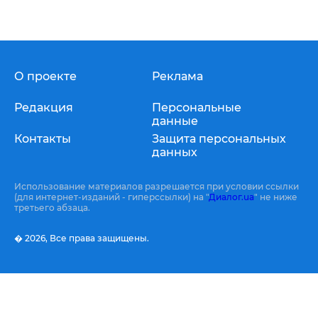
О проекте
Реклама
Редакция
Персональные
данные
Контакты
Защита персональных
данных
Использование материалов разрешается при условии ссылки
(для интернет-изданий - гиперссылки) на "
Диалог.ua
" не ниже
третьего абзаца.
� 2026,
Все права защищены.