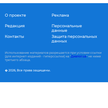
О проекте
Реклама
Редакция
Персональные
данные
Контакты
Защита персональных
данных
Использование материалов разрешается при условии ссылки
(для интернет-изданий - гиперссылки) на "
Диалог.ua
" не ниже
третьего абзаца.
� 2026,
Все права защищены.