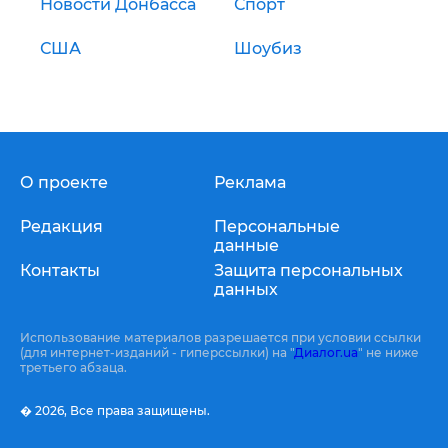
Новости Донбасса
Спорт
США
Шоубиз
О проекте
Реклама
Редакция
Персональные
данные
Контакты
Защита персональных
данных
Использование материалов разрешается при условии ссылки
(для интернет-изданий - гиперссылки) на "
Диалог.ua
" не ниже
третьего абзаца.
� 2026,
Все права защищены.