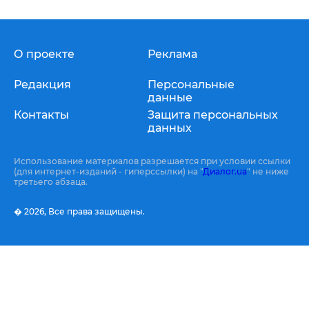
О проекте
Реклама
Редакция
Персональные
данные
Контакты
Защита персональных
данных
Использование материалов разрешается при условии ссылки
(для интернет-изданий - гиперссылки) на "
Диалог.ua
" не ниже
третьего абзаца.
� 2026,
Все права защищены.