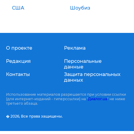
США
Шоубиз
О проекте
Реклама
Редакция
Персональные
данные
Контакты
Защита персональных
данных
Использование материалов разрешается при условии ссылки
(для интернет-изданий - гиперссылки) на "
Диалог.ua
" не ниже
третьего абзаца.
� 2026,
Все права защищены.