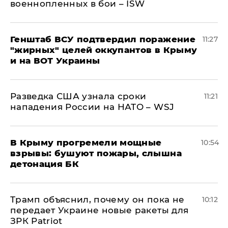
военнопленных в бои – ISW
Генштаб ВСУ подтвердил поражение
11:27
"жирных" целей оккупантов в Крыму
и на ВОТ Украины
Разведка США узнала сроки
11:21
нападения России на НАТО – WSJ
В Крыму прогремели мощные
10:54
взрывы: бушуют пожары, слышна
детонация БК
Трамп объяснил, почему он пока не
10:12
передает Украине новые ракеты для
ЗРК Patriot