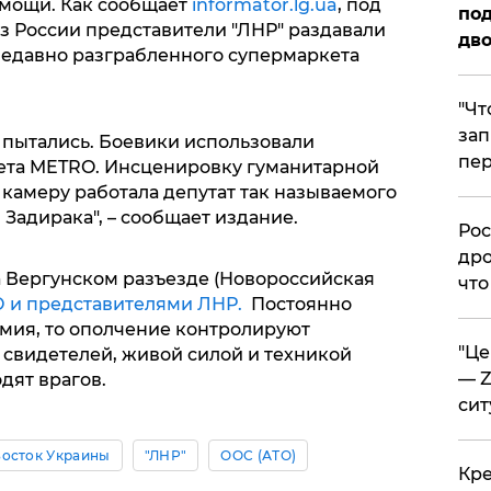
омощи. Как сообщает
informator.lg.ua
, под
под
 России представители "ЛНР" раздавали
дво
недавно разграбленного супермаркета
​"Ч
зап
 пытались. Боевики использовали
пер
та METRO. Инсценировку гуманитарной
 камеру работала депутат так называемого
 Задирака", – сообщает издание.
​Ро
дро
на Вергунском разъезде (Новороссийская
что
О и представителями ЛНР.
Постоянно
рмия, то ополчение контролируют
​"Ц
 свидетелей, живой силой и техникой
— Z
дят врагов.
сит
осток Украины
"ЛНР"
ООС (АТО)
​Кр