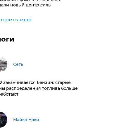
дали новый центр силы
отреть ещё
логи
Сеть
РФ заканчивается бензин: старые
мы распределения топлива больше
работают
Майкл Наки