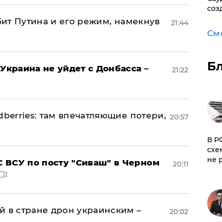
соз
убит Путина и его режим, намекнув
21:44
См
Б
Украина не уйдет с Донбасса –
21:22
dberries: там впечатляющие потери,
20:57
​В 
схе
не 
 ВСУ по посту "Сиваш" в Черном
20:11
й в стране дрон украинским –
20:02