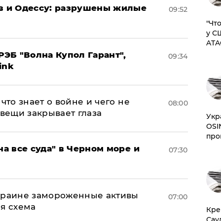
ов и Одессу: разрушены жилые
09:52
​"Ч
у С
ATA
ЭБ "Волна Купол Гарант",
09:34
ink
что знает о войне и чего не
08:00
 вещи закрывает глаза
​Ук
OSI
про
на все суда" в Черном море и
07:30
Украине замороженные активы
07:00
ая схема
​Кр
Сау