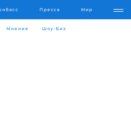
онбасс
Пресса
Мир
Мнение
Шоу-Биз