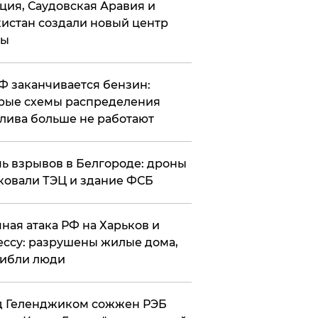
ция, Саудовская Аравия и
истан создали новый центр
лы
РФ заканчивается бензин:
рые схемы распределения
лива больше не работают
чь взрывов в Белгороде: дроны
ковали ТЭЦ и здание ФСБ
чная атака РФ на Харьков и
ссу: разрушены жилые дома,
ибли люди
д Геленджиком сожжен РЭБ