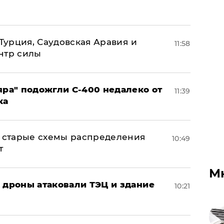
 Турция, Саудовская Аравия и
11:58
нтр силы
яра" подожгли С-400 недалеко от
11:39
ка
н: старые схемы распределения
10:49
т
М
: дроны атаковали ТЭЦ и здание
10:21