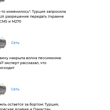
то-то изменилось": Турция запросила
ША разрешение передать Украине
CMS и M270
Сеть
раину накрыла волна пессимизма:
NT-эксперт рассказал, что
исходит
Сеть
емль остается за бортом: Турция,
довская Аравия и Пакистан