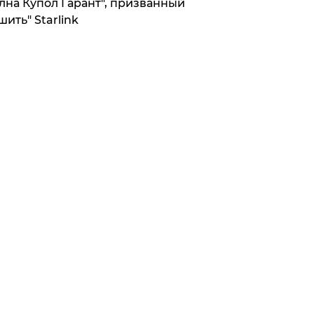
лна Купол Гарант", призванный
шить" Starlink