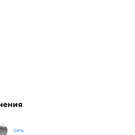
нения
Сеть