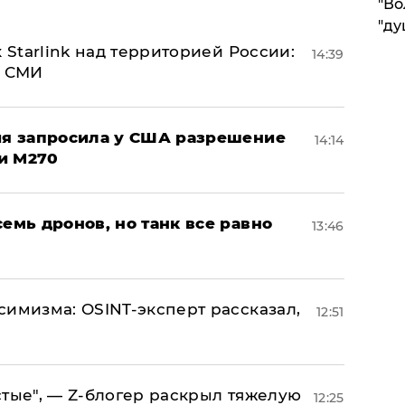
"Во
"ду
 Starlink над территорией России:
14:39
- СМИ
ция запросила у США разрешение
14:14
и M270
семь дронов, но танк все равно
13:46
симизма: OSINT-эксперт рассказал,
12:51
стые", — Z-блогер раскрыл тяжелую
12:25