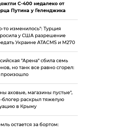
ожгли С-400 недалеко от
рца Путина у Геленджика
то-то изменилось": Турция
росила у США разрешение
едать Украине ATACMS и M270
ссийская "Арена" сбила семь
нов, но танк все равно сгорел:
 произошло
ены аховые, магазины пустые",
-блогер раскрыл тяжелую
уацию в Крыму
емль остается за бортом: