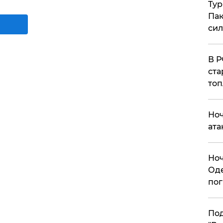
Тур
Пак
си
​В 
ста
топ
​Но
ата
​Но
Оде
пог
По