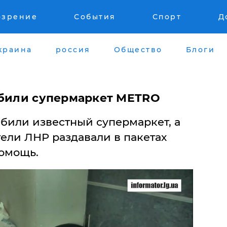
озрение
События
Спорт
Д
краина
россия
Общество
Блоги
абили супермаркет METRO
абили известный супермаркет, а
ели ЛНР раздавали в пакетах
омощь.