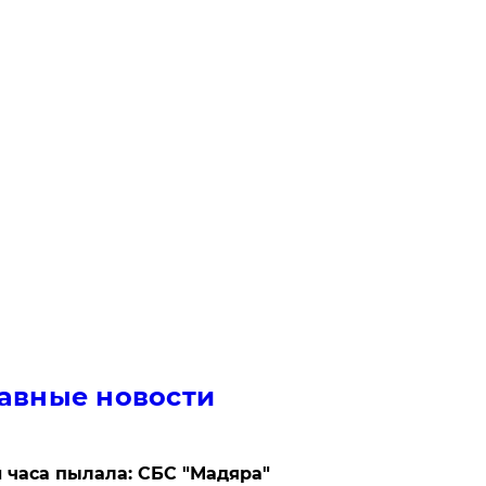
авные новости
 часа пылала: СБС "Мадяра"