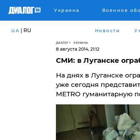
Украина
Военное об
| RU
UA
Новости
У
ДИАЛОГ
УКРАИНА
8 августа 2014, 21:12
СМИ: в Луганске огр
На днях в Луганске огр
уже сегодня представит
METRO гуманитарную п