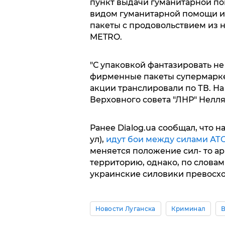
пункт выдачи гуманитарной п
видом гуманитарной помощи из
пакеты с продовольствием из 
METRO.
"С упаковкой фантазировать не
фирменные пакеты супермарке
акции транслировали по ТВ. На
Верховного совета "ЛНР" Нелля
Ранее Dialog.ua сообщал, что 
ул),
идут бои между силами АТ
меняется положение сил- то а
территорию, однако, по словам
украинские силовики превосхо
Новости Луганска
Криминал
В