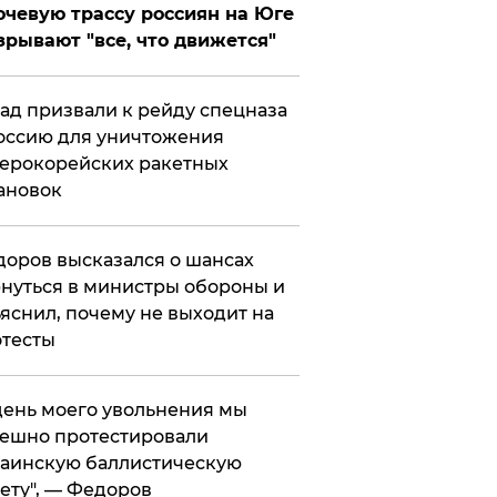
чевую трассу россиян на Юге
зрывают "все, что движется"
ад призвали к рейду спецназа
оссию для уничтожения
ерокорейских ракетных
ановок
оров высказался о шансах
нуться в министры обороны и
яснил, почему не выходит на
тесты
 день моего увольнения мы
ешно протестировали
аинскую баллистическую
ету", — Федоров