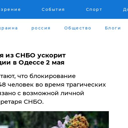
озрение
События
Спорт
Д
краина
россия
Общество
Блоги
ия из СНБО ускорит
ии в Одессе 2 мая
ают, что блокирование
48 человек во время трагических
вязано с возможной личной
кретаря СНБО.