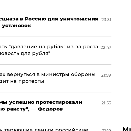
пецназа в Россию для уничтожения
23:31
 установок
ь "давление на рубль" из-за роста
22:47
новость для рубля"
ах вернуться в министры обороны
21:59
дит на протесты
я мы успешно протестировали
21:53
ю ракету", — Федоров
М
му теряющие деньги российские
21:19