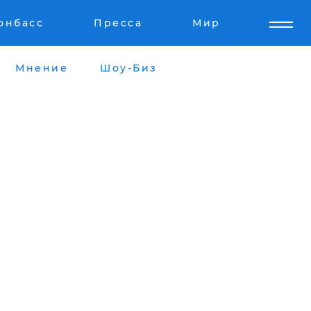
онбасс
Пресса
Мир
Мнение
Шоу-Биз