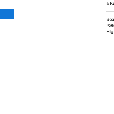
в К
Воз
РЭБ
Hig