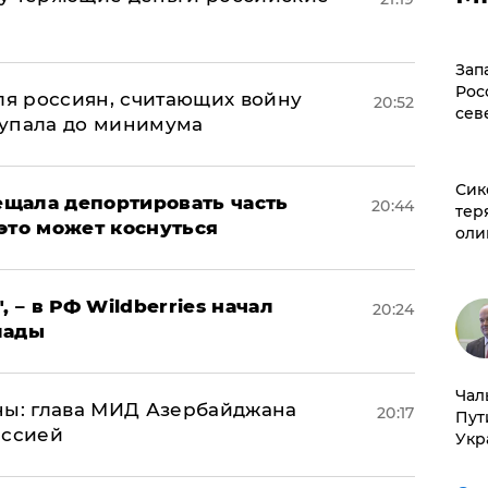
а
Зап
Рос
оля россиян, считающих войну
20:52
сев
 упала до минимума
Сик
щала депортировать часть
20:44
тер
это может коснуться
оли
, – в РФ Wildberries начал
20:24
лады
Чал
ны: глава МИД Азербайджана
20:17
Пут
иссией
Укр