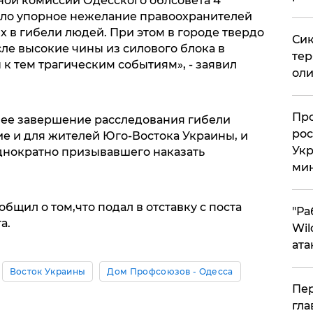
ой комиссии Одесского облсовета 4
зало упорное нежелание правоохранителей
ых в гибели людей. При этом в городе твердо
Сик
сле высокие чины из силового блока в
тер
к тем трагическим событиям», - заявил
оли
​Пр
шее завершение расследования гибели
рос
е и для жителей Юго-Востока Украины, и
Укр
днократно призывавшего наказать
ми
щил о том,что подал в отставку с поста
"Ра
а.
Wil
ата
Восток Украины
Дом Профсоюзов - Одесса
Пер
гла