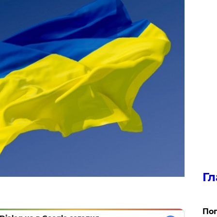
Гл
Поп