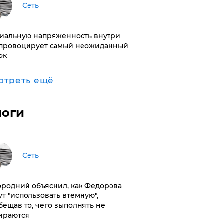
Сеть
иальную напряженность внутри
провоцирует самый неожиданный
ок
отреть ещё
логи
Сеть
ородний объяснил, как Федорова
ут "использовать втемную",
бещав то, чего выполнять не
ираются