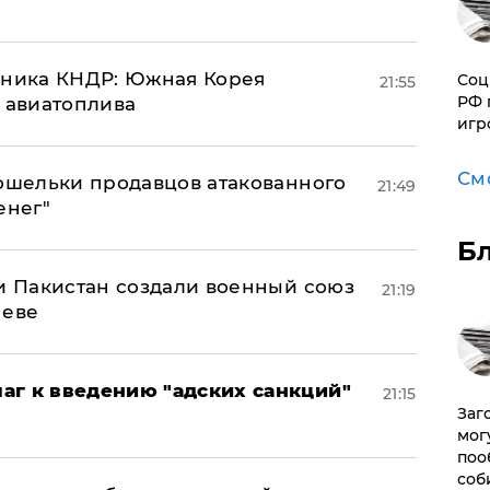
юзника КНДР: Южная Корея
Соц
21:55
РФ 
н авиатоплива
игр
См
кошельки продавцов атакованного
21:49
енег"
Б
 и Пакистан создали военный союз
21:19
неве
аг к введению "адских санкций"
21:15
Заг
мог
поо
соб