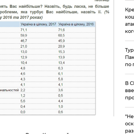
Кре
кош
ата
ког
Тур
Пак
по 
В С
вве
про
​"Н
оск
раз