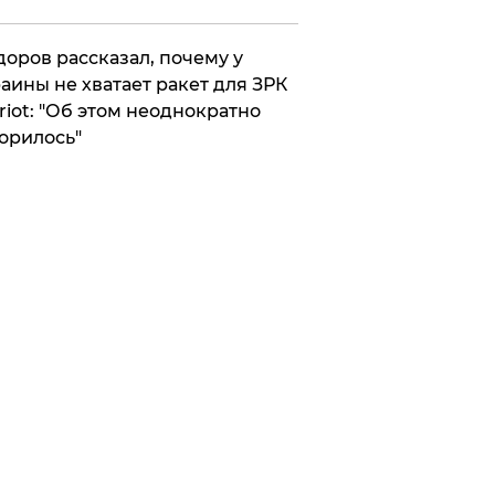
оров рассказал, почему у
аины не хватает ракет для ЗРК
riot: "Об этом неоднократно
орилось"