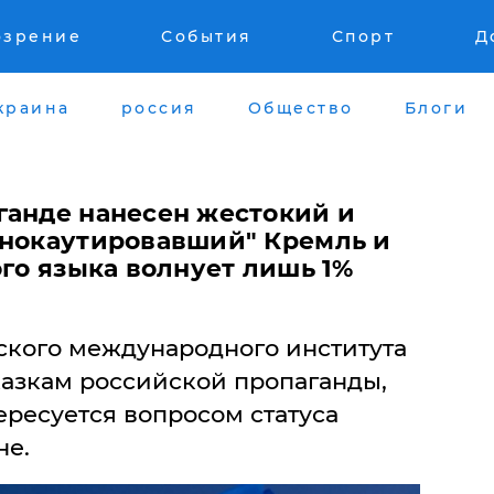
озрение
События
Спорт
Д
краина
россия
Общество
Блоги
ганде нанесен жестокий и
"нокаутировавший" Кремль и
ого языка волнует лишь 1%
ского международного института
казкам российской пропаганды,
ересуется вопросом статуса
не.