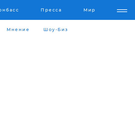
онбасс
Пресса
Мир
Мнение
Шоу-Биз