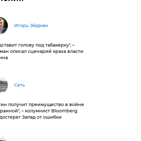
Игорь Эйдман
дставит голову под табакерку", –
ман описал сценарий краха власти
ина
Сеть
тин получит преимущество в войне
краиной", – колумнист Bloomberg
достерег Запад от ошибки