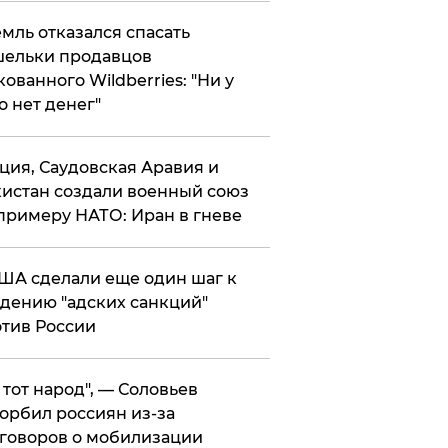
мль отказался спасать
ельки продавцов
кованного Wildberries: "Ни у
о нет денег"
ция, Саудовская Аравия и
истан создали военный союз
примеру НАТО: Иран в гневе
ША сделали еще один шаг к
дению "адских санкций"
тив России
е тот народ", — Соловьев
орбил россиян из-за
говоров о мобилизации