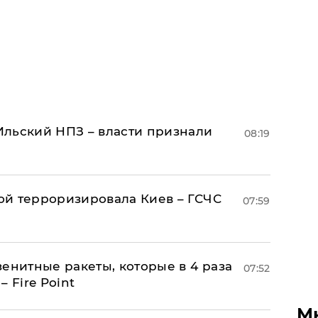
льский НПЗ – власти признали
08:19
й терроризировала Киев – ГСЧС
07:59
енитные ракеты, которые в 4 раза
07:52
 Fire Point
М