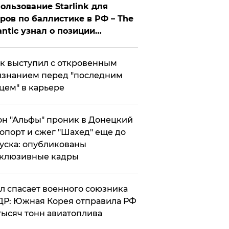
ользование Starlink для
ров по баллистике в РФ – The
antic узнал о позиции
знесмена
к выступил с откровенным
знанием перед "последним
цем" в карьере
н "Альфы" проник в Донецкий
опорт и сжег "Шахед" еще до
уска: опубликованы
склюзивные кадры
ул спасает военного союзника
Р: Южная Корея отправила РФ
тысяч тонн авиатоплива