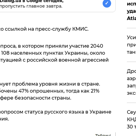
Dialog.ua в Google сегодня,
✓
исп
пропустить главное завтра.
уда
Atl
би
со ссылкой на пресс-службу КМИС.
Уси
при
проса, в котором приняли участие 2040
тан
108 населенных пунктах Украины, около
туацией с российской военной агрессией
Дро
аэр
нует проблема уровня жизни в стране.
зап
очены 47% опрошенных, тогда как 21%
эк
фере безопасности страны.
опросом статуса русского языка в Украине
​Се
ния.
КНД
30 