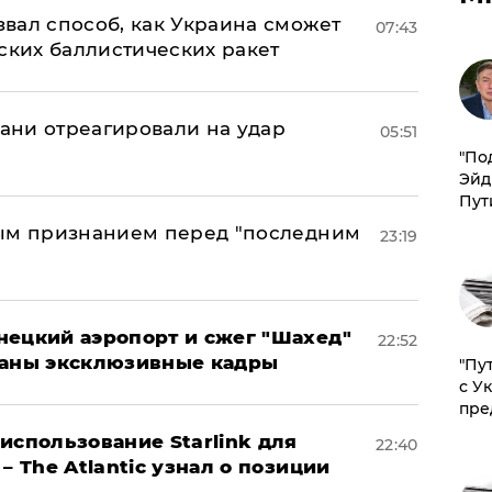
вал способ, как Украина сможет
07:43
ских баллистических ракет
рани отреагировали на удар
05:51
​"По
Эйд
Пут
ным признанием перед "последним
23:19
нецкий аэропорт и сжег "Шахед"
22:52
ваны эксклюзивные кадры
"Пу
с У
пре
использование Starlink для
22:40
– The Atlantic узнал о позиции