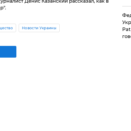
рналист Денис Казанский рассказал, как в
р".
Фед
Укр
щество
Новости Украины
Pat
гов