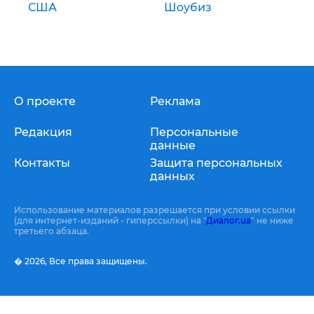
США
Шоубиз
О проекте
Реклама
Редакция
Персональные
данные
Контакты
Защита персональных
данных
Использование материалов разрешается при условии ссылки
(для интернет-изданий - гиперссылки) на "
Диалог.ua
" не ниже
третьего абзаца.
� 2026,
Все права защищены.