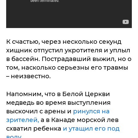
К счастью, через несколько секунд
хищник отпустил укротителя и уплыл
в бассейн. Пострадавший выжил, но о
том, насколько серьезны его травмы
– неизвестно.
Напомним, что в Белой Церкви
медведь во время выступления
выскочил с арены и
ринулся на
зрителей,
а в Канаде морской лев
схватил ребенка
и утащил его под
воду.