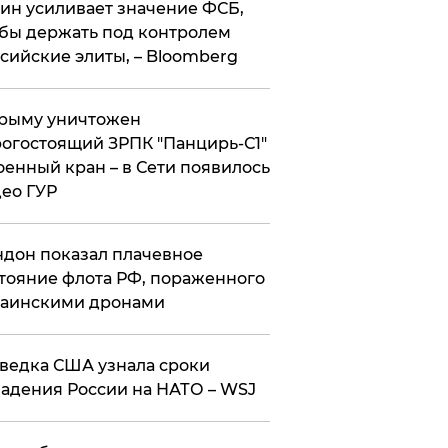
ин усиливает значение ФСБ,
бы держать под контролем
сийские элиты, – Bloomberg
рыму уничтожен
огостоящий ЗРПК "Панцирь-С1"
оенный кран – в Сети появилось
ео ГУР
дон показал плачевное
тояние флота РФ, пораженного
раинскими дронами
ведка США узнала сроки
адения России на НАТО – WSJ