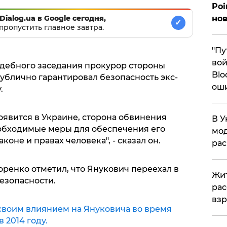
Poi
Dialog.ua в Google сегодня,
нов
✓
пропустить главное завтра.
"Пу
вой
судебного заседания прокурор стороны
Blo
ублично гарантировал безопасность экс-
ош
.
оявится в Украине, сторона обвинения
В У
обходимые меры для обеспечения его
мод
коне и правах человека", - сказал он.
ра
оренко отметил, что Янукович переехал в
Жит
безопасности.
рас
вз
своим влиянием на Януковича во время
 2014 году.