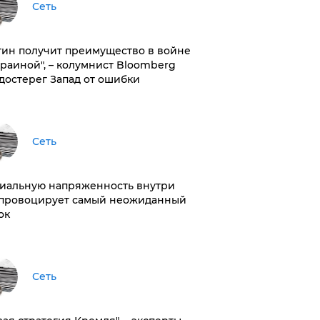
Сеть
тин получит преимущество в войне
краиной", – колумнист Bloomberg
достерег Запад от ошибки
Сеть
иальную напряженность внутри
провоцирует самый неожиданный
ок
Сеть