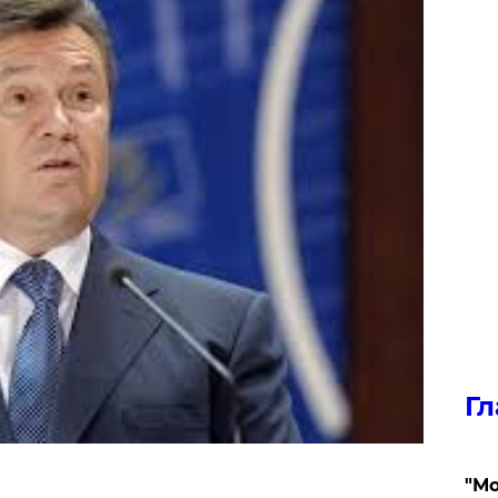
Гл
"Мо