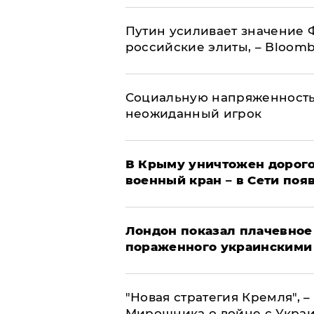
Путин усиливает значение 
российские элиты, – Bloom
Социальную напряженность
неожиданный игрок
В Крыму уничтожен дорого
военный кран – в Сети поя
Лондон показал плачевное
пораженного украинскими
"Новая стратегия Кремля", 
Мирошника о войне с Укра