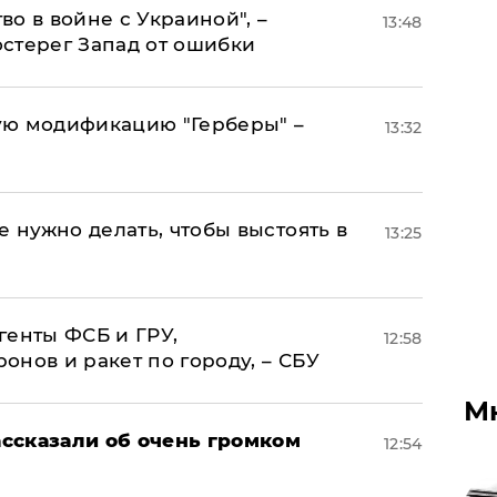
о в войне с Украиной", –
13:48
стерег Запад от ошибки
ую модификацию "Герберы" –
13:32
е нужно делать, чтобы выстоять в
13:25
генты ФСБ и ГРУ,
12:58
нов и ракет по городу, – СБУ
М
ссказали об очень громком
12:54