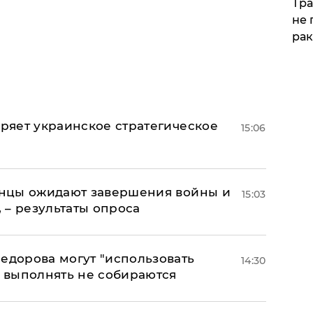
Тра
не 
рак
оряет украинское стратегическое
15:06
аинцы ожидают завершения войны и
15:03
, – результаты опроса
едорова могут "использовать
14:30
о выполнять не собираются