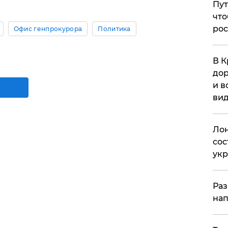
Пут
что
рос
Офис генпрокурора
Политика
В К
дор
и в
вид
Лон
сос
ук
Раз
нап