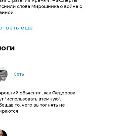
вая стратегия Кремля", – эксперты
яснили слова Мирошника о войне с
аиной
отреть ещё
логи
Сеть
ородний объяснил, как Федорова
ут "использовать втемную",
бещав то, чего выполнять не
ираются