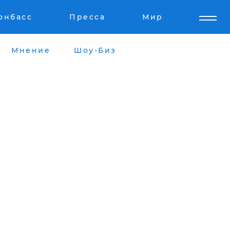
онбасс
Пресса
Мир
Мнение
Шоу-Биз