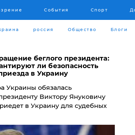
озрение
События
Спорт
Д
краина
россия
Общество
Блоги
ращение беглого президента:
рантируют ли безопасность
приезда в Украину
ра Украины обязалась
 президенту Виктору Януковичу
приедет в Украину для судебных