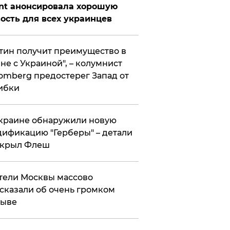
nt анонсировала хорошую
ость для всех украинцев
тин получит преимущество в
не с Украиной", – колумнист
omberg предостерег Запад от
ибки
краине обнаружили новую
ификацию "Герберы" – детали
скрыл Флеш
ели Москвы массово
сказали об очень громком
рыве