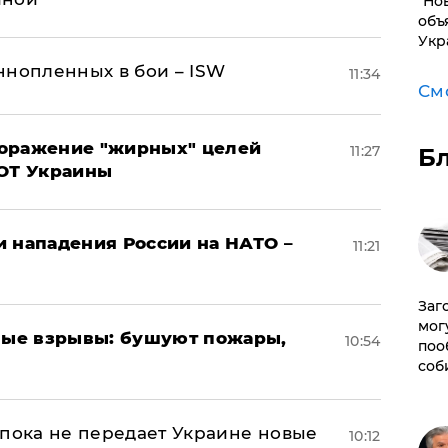
"Но
объ
Укр
ннопленных в бои – ISW
11:34
См
поражение "жирных" целей
11:27
Б
ВОТ Украины
и нападения России на НАТО –
11:21
Заг
мог
ые взрывы: бушуют пожары,
10:54
поо
соб
 пока не передает Украине новые
10:12