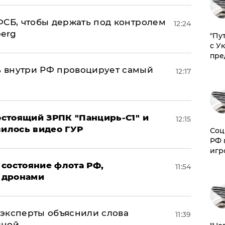
ФСБ, чтобы держать под контролем
12:24
berg
"Пу
с У
пре
 внутри РФ провоцирует самый
12:17
стоящий ЗРПК "Панцирь-С1" и
12:15
вилось видео ГУР
Соц
РФ 
игр
 состояние флота РФ,
11:54
 дронами
– эксперты объяснили слова
11:39
иной