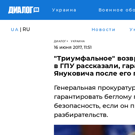
Украина
Военное об
| RU
UA
Новости
У
ДИАЛОГ
УКРАИНА
16 июня 2017, 11:51
"Триумфальное" возв
в ГПУ рассказали, га
Януковича после его 
Генеральная прокурату
гарантировать беглому
безопасность, если он 
разбирательств.