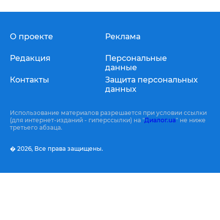
О проекте
Реклама
Редакция
Персональные
данные
Контакты
Защита персональных
данных
Использование материалов разрешается при условии ссылки
(для интернет-изданий - гиперссылки) на "
Диалог.ua
" не ниже
третьего абзаца.
� 2026,
Все права защищены.