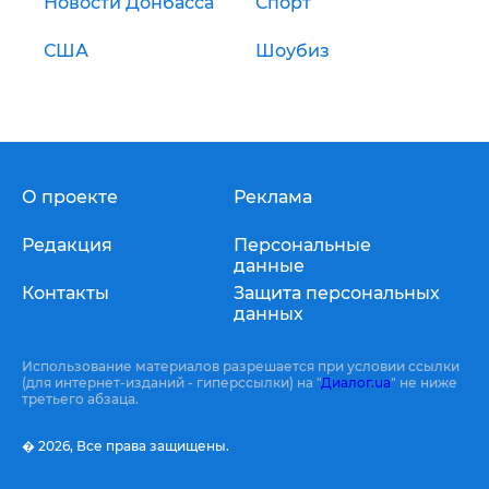
Новости Донбасса
Спорт
США
Шоубиз
О проекте
Реклама
Редакция
Персональные
данные
Контакты
Защита персональных
данных
Использование материалов разрешается при условии ссылки
(для интернет-изданий - гиперссылки) на "
Диалог.ua
" не ниже
третьего абзаца.
� 2026,
Все права защищены.